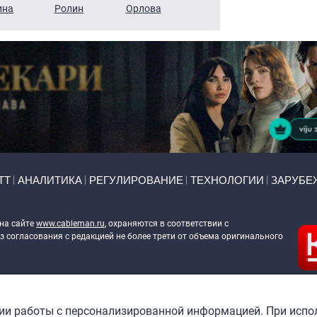
ина
Ролин
Орлова
Щербаль
Леонтьев
ТТ
АНАЛИТИКА
РЕГУЛИРОВАНИЕ
ТЕХНОЛОГИИ
ЗАРУБЕ
 на сайте
www.cableman.ru
, охраняются в соответствии с
 согласования с редакцией не более трети от объема оригинального
ableman.ru
) в отношении обработки персональных данных
гии работы с персонализированной информацией. При испо