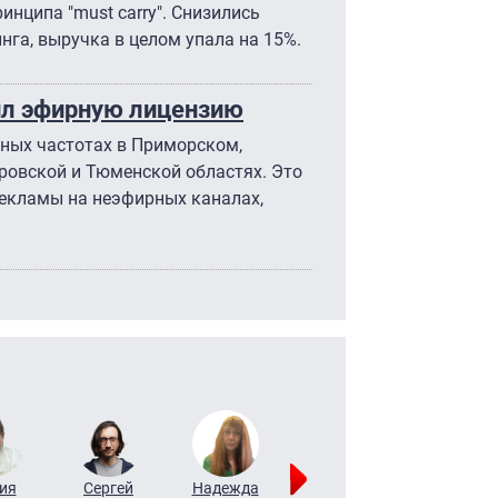
нципа "must carry". Снизились
нга, выручка в целом упала на 15%.
ил эфирную лицензию
тных частотах в Приморском,
ровской и Тюменской областях. Это
рекламы на неэфирных каналах,
ия
Сергей
Надежда
Мария
Алексей