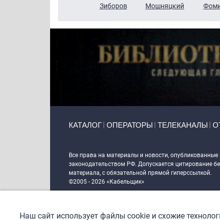
Чудутов
Кузин
Зиборов
Мошняцкий
Фом
Primary links
КАТАЛОГ
ОПЕРАТОРЫ
ТЕЛЕКАНАЛЫ
О
Token Block
Все права на материалы и новости, опубликованные
законодательством РФ. Допускается цитирование без
материала, с обязательной прямой гиперссылкой.
©2005 - 2026 «Кабельщик»
Политика сайта "Кабельщик" (интернет-адреса
www.c
пользователей сети интернет
Наш сайт использует файлы cookie и схожие техноло
DrupalCoder — поддержка сайта c 2017 года