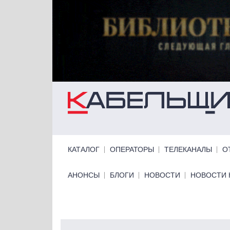
Перейти к основному содержанию
Primary links
КАТАЛОГ
ОПЕРАТОРЫ
ТЕЛЕКАНАЛЫ
О
Primary links bottom
АНОНСЫ
БЛОГИ
НОВОСТИ
НОВОСТИ 