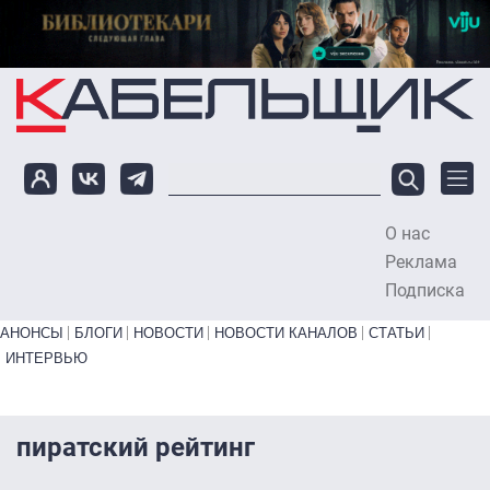
Перейти к основному содержанию
О нас
To
Реклама
Подписка
Primary links bottom
АНОНСЫ
БЛОГИ
НОВОСТИ
НОВОСТИ КАНАЛОВ
СТАТЬИ
ИНТЕРВЬЮ
пиратский рейтинг