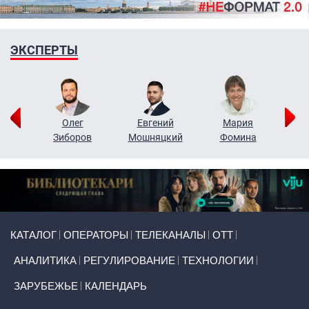
ЭКСПЕРТЫ
рий
Олег
Евгений
Мария
н
Зиборов
Мошняцкий
Фомина
Primary links
КАТАЛОГ
ОПЕРАТОРЫ
ТЕЛЕКАНАЛЫ
ОТТ
АНАЛИТИКА
РЕГУЛИРОВАНИЕ
ТЕХНОЛОГИИ
ЗАРУБЕЖЬЕ
КАЛЕНДАРЬ
Token Block