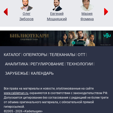
рий
Олег
Евгений
Мария
н
Зиборов
Мошняцкий
Фомина
Primary links
КАТАЛОГ
ОПЕРАТОРЫ
ТЕЛЕКАНАЛЫ
ОТТ
АНАЛИТИКА
РЕГУЛИРОВАНИЕ
ТЕХНОЛОГИИ
ЗАРУБЕЖЬЕ
КАЛЕНДАРЬ
Token Block
Все права на материалы и новости, опубликованные на сайте
www.cableman.ru
, охраняются в соответствии с законодательством РФ.
Допускается цитирование без согласования с редакцией не более трети
от объема оригинального материала, с обязательной прямой
гиперссылкой.
©2005 - 2026 «Кабельщик»