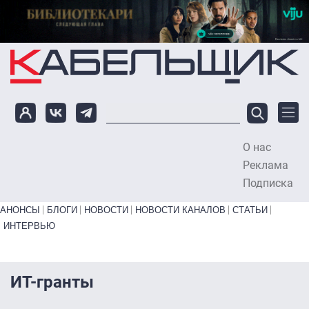
Перейти к основному содержанию
О нас
To
Реклама
Подписка
Primary links bottom
АНОНСЫ
БЛОГИ
НОВОСТИ
НОВОСТИ КАНАЛОВ
СТАТЬИ
ИНТЕРВЬЮ
ИТ-гранты