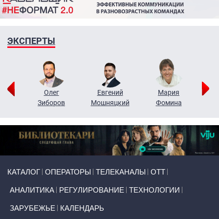
ЭКСПЕРТЫ
рий
Олег
Евгений
Мария
н
Зиборов
Мошняцкий
Фомина
Primary links
КАТАЛОГ
ОПЕРАТОРЫ
ТЕЛЕКАНАЛЫ
ОТТ
АНАЛИТИКА
РЕГУЛИРОВАНИЕ
ТЕХНОЛОГИИ
ЗАРУБЕЖЬЕ
КАЛЕНДАРЬ