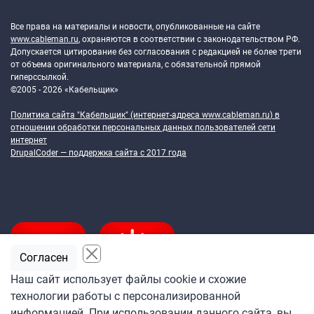
Token Block
Все права на материалы и новости, опубликованные на сайте
www.cableman.ru
, охраняются в соответствии с законодательством РФ.
Допускается цитирование без согласования с редакцией не более трети
от объема оригинального материала, с обязательной прямой
гиперссылкой.
©2005 - 2026 «Кабельщик»
Политика сайта "Кабельщик" (интернет-адреса
www.cableman.ru
) в
отношении обработки персональных данных пользователей сети
интернет
DrupalCoder — поддержка сайта c 2017 года
Согласен
Наш сайт использует файлы cookie и схожие
технологии работы с персонализированной
Подпишитесь
информацией. При использовании данного сайта, вы