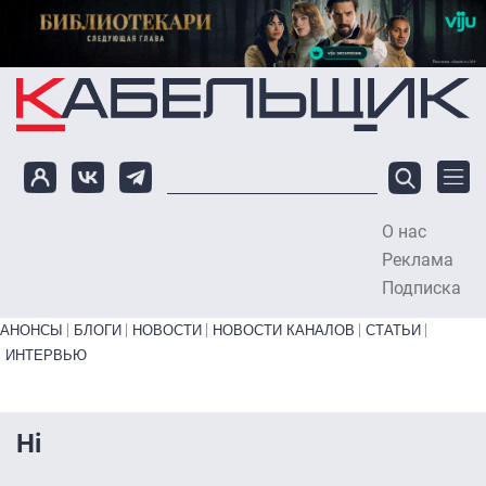
Перейти к основному содержанию
О нас
To
Реклама
Подписка
Primary links bottom
АНОНСЫ
БЛОГИ
НОВОСТИ
НОВОСТИ КАНАЛОВ
СТАТЬИ
ИНТЕРВЬЮ
Hi