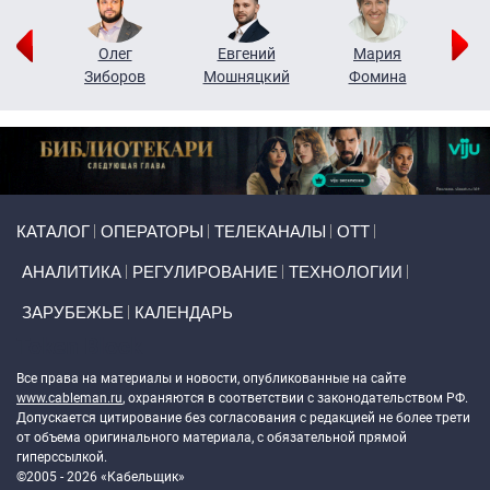
рий
Олег
Евгений
Мария
н
Зиборов
Мошняцкий
Фомина
Primary links
КАТАЛОГ
ОПЕРАТОРЫ
ТЕЛЕКАНАЛЫ
ОТТ
АНАЛИТИКА
РЕГУЛИРОВАНИЕ
ТЕХНОЛОГИИ
ЗАРУБЕЖЬЕ
КАЛЕНДАРЬ
Token Block
Все права на материалы и новости, опубликованные на сайте
www.cableman.ru
, охраняются в соответствии с законодательством РФ.
Допускается цитирование без согласования с редакцией не более трети
от объема оригинального материала, с обязательной прямой
гиперссылкой.
©2005 - 2026 «Кабельщик»