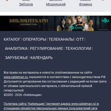
н
Зиборов
Мошняцкий
Фомина
Primary links
КАТАЛОГ
ОПЕРАТОРЫ
ТЕЛЕКАНАЛЫ
ОТТ
АНАЛИТИКА
РЕГУЛИРОВАНИЕ
ТЕХНОЛОГИИ
ЗАРУБЕЖЬЕ
КАЛЕНДАРЬ
Token Block
Все права на материалы и новости, опубликованные на сайте
www.cableman.ru
, охраняются в соответствии с законодательством РФ.
Допускается цитирование без согласования с редакцией не более трети
от объема оригинального материала, с обязательной прямой
гиперссылкой.
©2005 - 2026 «Кабельщик»
Политика сайта "Кабельщик" (интернет-адреса
www.cableman.ru
) в
отношении обработки персональных данных пользователей сети