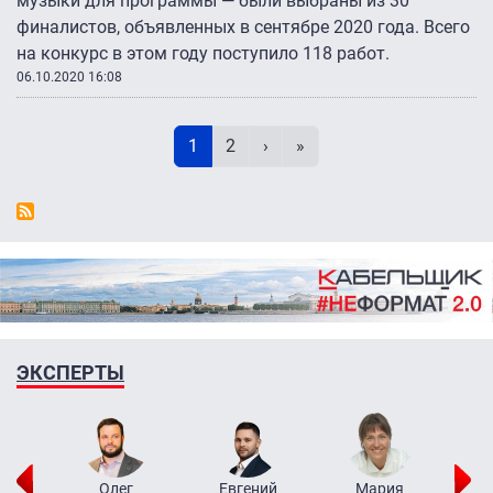
музыки для программы — были выбраны из 30
финалистов, объявленных в сентябре 2020 года. Всего
на конкурс в этом году поступило 118 работ.
06.10.2020 16:08
Нумерация страниц
Текущая страница
Page
Следующая страница
Последняя страница
1
2
›
»
ЭКСПЕРТЫ
рий
Олег
Евгений
Мария