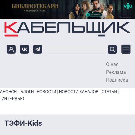
Перейти к основному содержанию
О нас
To
Реклама
Подписка
Primary links bottom
АНОНСЫ
БЛОГИ
НОВОСТИ
НОВОСТИ КАНАЛОВ
СТАТЬИ
ИНТЕРВЬЮ
ТЭФИ-Kids