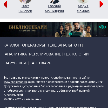
рий
Олег
Евгений
Мария
н
Зиборов
Мошняцкий
Фомина
Primary links
КАТАЛОГ
ОПЕРАТОРЫ
ТЕЛЕКАНАЛЫ
ОТТ
АНАЛИТИКА
РЕГУЛИРОВАНИЕ
ТЕХНОЛОГИИ
ЗАРУБЕЖЬЕ
КАЛЕНДАРЬ
Token Block
Все права на материалы и новости, опубликованные на сайте
www.cableman.ru
, охраняются в соответствии с законодательством РФ.
Допускается цитирование без согласования с редакцией не более трети
от объема оригинального материала, с обязательной прямой
гиперссылкой.
©2005 - 2026 «Кабельщик»