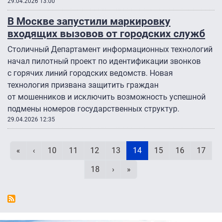
29.04.2026 13:00
В Москве запустили маркировку
входящих вызовов от городских служб
Столичный Департамент информационных технологий
начал пилотный проект по идентификации звонков
с горячих линий городских ведомств. Новая
технология призвана защитить граждан
от мошенников и исключить возможность успешной
подмены номеров государственных структур.
29.04.2026 12:35
Нумерация страниц
Первая страница
Предыдущая страница
Page
Page
Page
Page
Текущая страница
Page
Page
Page
«
‹
10
11
12
13
14
15
16
17
Page
Следующая страница
Последняя страница
18
›
»