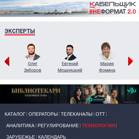
ЭКСПЕРТЫ
рий
Олег
Евгений
Мария
н
Зиборов
Мошняцкий
Фомина
Primary links
КАТАЛОГ
ОПЕРАТОРЫ
ТЕЛЕКАНАЛЫ
ОТТ
АНАЛИТИКА
РЕГУЛИРОВАНИЕ
ТЕХНОЛОГИИ
ЗАРУБЕЖЬЕ
КАЛЕНДАРЬ