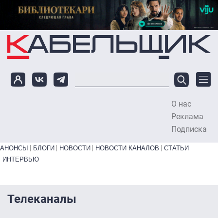
Перейти к основному содержанию
О нас
To
Реклама
Подписка
Primary links bottom
АНОНСЫ
БЛОГИ
НОВОСТИ
НОВОСТИ КАНАЛОВ
СТАТЬИ
ИНТЕРВЬЮ
Телеканалы