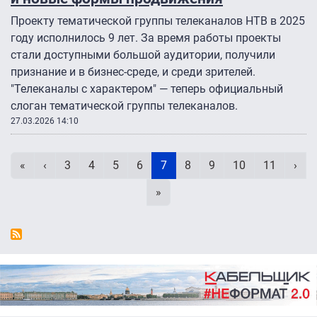
Проекту тематической группы телеканалов НТВ в 2025
году исполнилось 9 лет. За время работы проекты
стали доступными большой аудитории, получили
признание и в бизнес-среде, и среди зрителей.
"Телеканалы с характером" — теперь официальный
слоган тематической группы телеканалов.
27.03.2026 14:10
Нумерация страниц
Первая страница
Предыдущая страница
Page
Page
Page
Page
Текущая страница
Page
Page
Page
Page
Сле
«
‹
3
4
5
6
7
8
9
10
11
›
Последняя страница
»