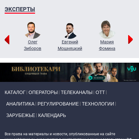
ЭКСПЕРТЫ
рий
Олег
Евгений
Мария
н
Зиборов
Мошняцкий
Фомина
Primary links
КАТАЛОГ
ОПЕРАТОРЫ
ТЕЛЕКАНАЛЫ
ОТТ
АНАЛИТИКА
РЕГУЛИРОВАНИЕ
ТЕХНОЛОГИИ
ЗАРУБЕЖЬЕ
КАЛЕНДАРЬ
Token Block
Все права на материалы и новости, опубликованные на сайте