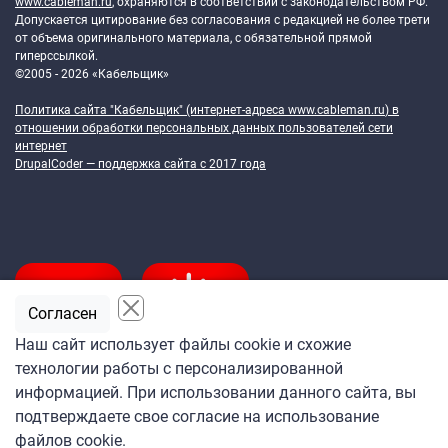
www.cableman.ru
, охраняются в соответствии с законодательством РФ.
Допускается цитирование без согласования с редакцией не более трети
от объема оригинального материала, с обязательной прямой
гиперссылкой.
©2005 - 2026 «Кабельщик»
Политика сайта "Кабельщик" (интернет-адреса
www.cableman.ru
) в
отношении обработки персональных данных пользователей сети
интернет
DrupalCoder — поддержка сайта c 2017 года
Согласен
Наш сайт использует файлы cookie и схожие
технологии работы с персонализированной
Подпишитесь
информацией. При использовании данного сайта, вы
на ежедневную рассылку
подтверждаете свое согласие на использование
«Кабельщика»
файлов cookie.