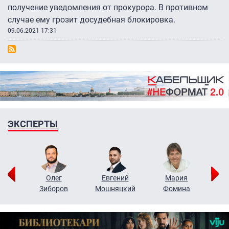
получение уведомления от прокурора. В противном
случае ему грозит досудебная блокировка.
09.06.2021 17:31
ЭКСПЕРТЫ
рий
Олег
Евгений
Мария
н
Зиборов
Мошняцкий
Фомина