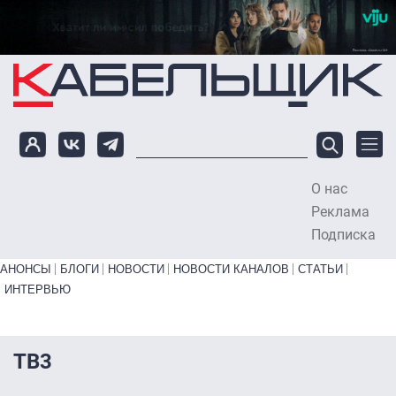
Перейти к основному содержанию
О нас
To
Реклама
Подписка
Primary links bottom
АНОНСЫ
БЛОГИ
НОВОСТИ
НОВОСТИ КАНАЛОВ
СТАТЬИ
ИНТЕРВЬЮ
ТВ3