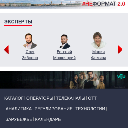
ЭКСПЕРТЫ
рий
Олег
Евгений
Мария
н
Зиборов
Мошняцкий
Фомина
Primary links
КАТАЛОГ
ОПЕРАТОРЫ
ТЕЛЕКАНАЛЫ
ОТТ
АНАЛИТИКА
РЕГУЛИРОВАНИЕ
ТЕХНОЛОГИИ
ЗАРУБЕЖЬЕ
КАЛЕНДАРЬ