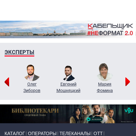
ЭКСПЕРТЫ
рий
Олег
Евгений
Мария
н
Зиборов
Мошняцкий
Фомина
Primary links
КАТАЛОГ
ОПЕРАТОРЫ
ТЕЛЕКАНАЛЫ
ОТТ