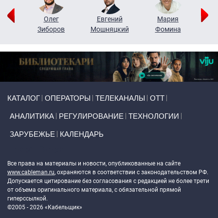
рий
Олег
Евгений
Мария
н
Зиборов
Мошняцкий
Фомина
Primary links
КАТАЛОГ
ОПЕРАТОРЫ
ТЕЛЕКАНАЛЫ
ОТТ
АНАЛИТИКА
РЕГУЛИРОВАНИЕ
ТЕХНОЛОГИИ
ЗАРУБЕЖЬЕ
КАЛЕНДАРЬ
Token Block
Все права на материалы и новости, опубликованные на сайте
www.cableman.ru
, охраняются в соответствии с законодательством РФ.
Допускается цитирование без согласования с редакцией не более трети
от объема оригинального материала, с обязательной прямой
гиперссылкой.
©2005 - 2026 «Кабельщик»