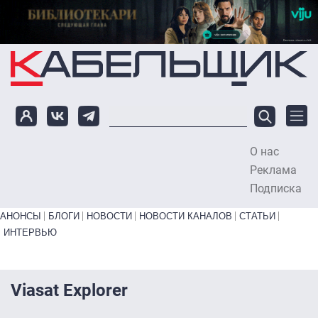
Перейти к основному содержанию
О нас
To
Реклама
Подписка
Primary links bottom
АНОНСЫ
БЛОГИ
НОВОСТИ
НОВОСТИ КАНАЛОВ
СТАТЬИ
ИНТЕРВЬЮ
Viasat Explorer