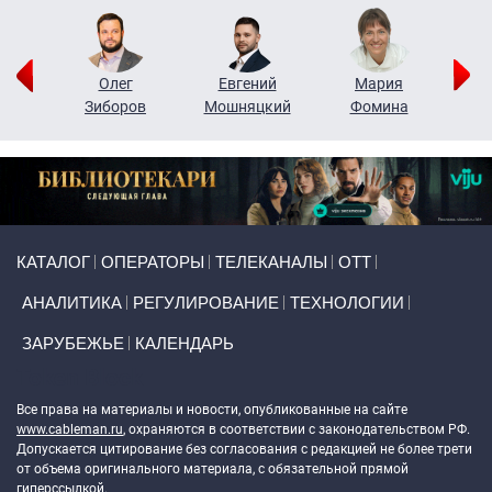
рий
Олег
Евгений
Мария
н
Зиборов
Мошняцкий
Фомина
Primary links
КАТАЛОГ
ОПЕРАТОРЫ
ТЕЛЕКАНАЛЫ
ОТТ
АНАЛИТИКА
РЕГУЛИРОВАНИЕ
ТЕХНОЛОГИИ
ЗАРУБЕЖЬЕ
КАЛЕНДАРЬ
Token Block
Все права на материалы и новости, опубликованные на сайте
www.cableman.ru
, охраняются в соответствии с законодательством РФ.
Допускается цитирование без согласования с редакцией не более трети
от объема оригинального материала, с обязательной прямой
гиперссылкой.