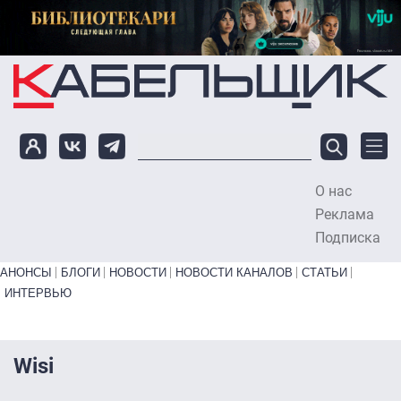
Перейти к основному содержанию
О нас
To
Реклама
Подписка
Primary links bottom
АНОНСЫ
БЛОГИ
НОВОСТИ
НОВОСТИ КАНАЛОВ
СТАТЬИ
ИНТЕРВЬЮ
Wisi