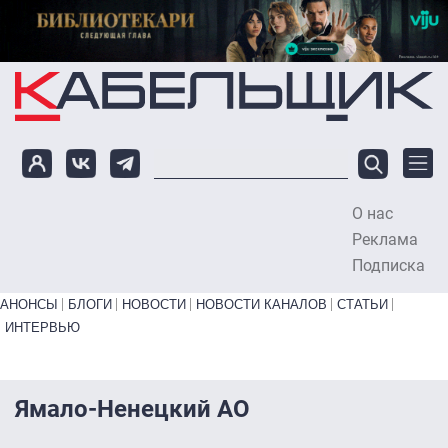
Перейти к основному содержанию
О нас
To
Реклама
Подписка
Primary links bottom
АНОНСЫ
БЛОГИ
НОВОСТИ
НОВОСТИ КАНАЛОВ
СТАТЬИ
ИНТЕРВЬЮ
Ямало-Ненецкий АО