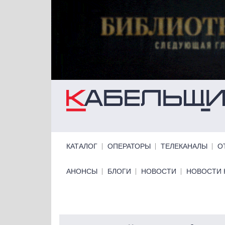
Перейти к основному содержанию
Primary links
КАТАЛОГ
ОПЕРАТОРЫ
ТЕЛЕКАНАЛЫ
О
Primary links bottom
АНОНСЫ
БЛОГИ
НОВОСТИ
НОВОСТИ 