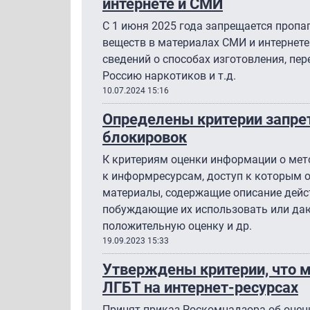
интернете и СМИ
С 1 июня 2025 года запрещается пропа
веществ в материалах СМИ и интернете
сведений о способах изготовления, пер
Россию наркотиков и т.д.
10.07.2024 15:16
Определены критерии запре
блокировок
К критериям оценки информации о мет
к информресурсам, доступ к которым о
материалы, содержащие описание дейс
побуждающие их использовать или да
положительную оценку и др.
19.09.2023 15:33
Утверждены критерии, что 
ЛГБТ на интернет-ресурсах
Принят приказ Роскомнадзора об оцен