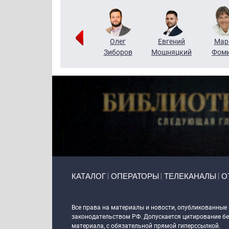
Тимур
Григорий
Олег
Евгений
Мар
Чудутов
Кузин
Зиборов
Мошняцкий
Фом
Primary links
КАТАЛОГ
ОПЕРАТОРЫ
ТЕЛЕКАНАЛЫ
О
Token Block
Все права на материалы и новости, опубликованные
законодательством РФ. Допускается цитирование без
материала, с обязательной прямой гиперссылкой.