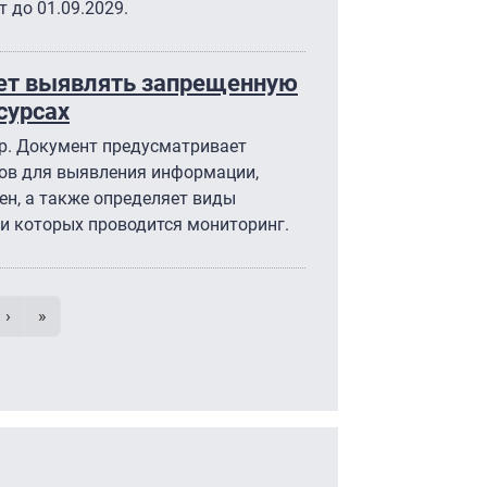
т до 01.09.2029.
ет выявлять запрещенную
сурсах
р. Документ предусматривает
ов для выявления информации,
ен, а также определяет виды
и которых проводится мониторинг.
умерация страниц
 страница
e
Следующая страница
Последняя страница
›
»