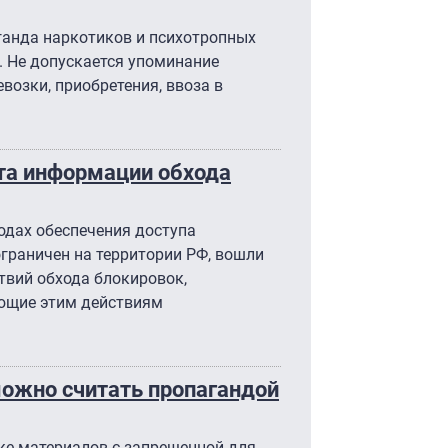
ганда наркотиков и психотропных
. Не допускается упоминание
евозки, приобретения, ввоза в
та информации обхода
одах обеспечения доступа
граничен на территории РФ, вошли
твий обхода блокировок,
ющие этим действиям
можно считать пропагандой
ке материалов с запрещенной для