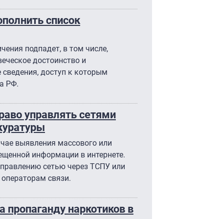
ополнить список
чения подпадет, в том числе,
веческое достоинство и
 сведения, доступ к которым
а РФ.
раво управлять сетями
куратуры
учае выявления массового или
ещенной информации в интернете.
управлению сетью через ТСПУ или
 операторам связи.
а пропаганду наркотиков в