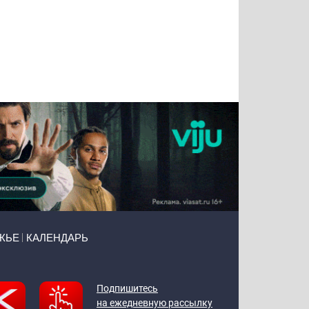
Татьяна
Тимур
Григорий
Олег
Воронова
Чудутов
Кузин
Зиборов
ЖЬЕ
КАЛЕНДАРЬ
Подпишитесь
на ежедневную рассылку