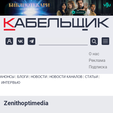
Перейти к основному содержанию
О нас
To
Реклама
Подписка
Primary links bottom
АНОНСЫ
БЛОГИ
НОВОСТИ
НОВОСТИ КАНАЛОВ
СТАТЬИ
ИНТЕРВЬЮ
Zenithoptimedia