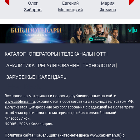
рий
Олег
Евгений
Мария
н
Зиборов
Мошняцкий
Фомина
Primary links
КАТАЛОГ
ОПЕРАТОРЫ
ТЕЛЕКАНАЛЫ
ОТТ
АНАЛИТИКА
РЕГУЛИРОВАНИЕ
ТЕХНОЛОГИИ
ЗАРУБЕЖЬЕ
КАЛЕНДАРЬ
Token Block
Все права на материалы и новости, опубликованные на сайте
www.cableman.ru
, охраняются в соответствии с законодательством РФ.
Допускается цитирование без согласования с редакцией не более трети
от объема оригинального материала, с обязательной прямой
гиперссылкой.
©2005 - 2026 «Кабельщик»
Политика сайта "Кабельщик" (интернет-адреса
www.cableman.ru
) в