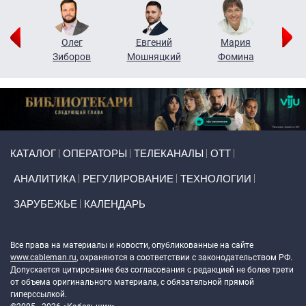
рий
Олег
Евгений
Мария
н
Зиборов
Мошняцкий
Фомина
Primary links
КАТАЛОГ
ОПЕРАТОРЫ
ТЕЛЕКАНАЛЫ
ОТТ
АНАЛИТИКА
РЕГУЛИРОВАНИЕ
ТЕХНОЛОГИИ
ЗАРУБЕЖЬЕ
КАЛЕНДАРЬ
Token Block
Все права на материалы и новости, опубликованные на сайте
www.cableman.ru
, охраняются в соответствии с законодательством РФ.
Допускается цитирование без согласования с редакцией не более трети
от объема оригинального материала, с обязательной прямой
гиперссылкой.