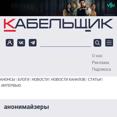
Перейти к основному содержанию
О нас
To
Реклама
Подписка
Primary links bottom
АНОНСЫ
БЛОГИ
НОВОСТИ
НОВОСТИ КАНАЛОВ
СТАТЬИ
ИНТЕРВЬЮ
анонимайзеры