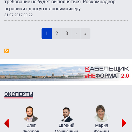
требование не будет выполняться, Роскомнадзор
ограничит доступ к анонимайзеру.
31.07.2017 09:22
Нумерация страниц
Текущая страница
Page
Page
Следующая страница
Последняя страница
1
2
3
›
»
ЭКСПЕРТЫ
рий
Олег
Евгений
Мария
н
Зиборов
Мошняцкий
Фомина