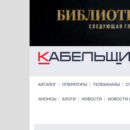
Перейти к основному содержанию
Primary links
КАТАЛОГ
ОПЕРАТОРЫ
ТЕЛЕКАНАЛЫ
О
Primary links bottom
АНОНСЫ
БЛОГИ
НОВОСТИ
НОВОСТИ 