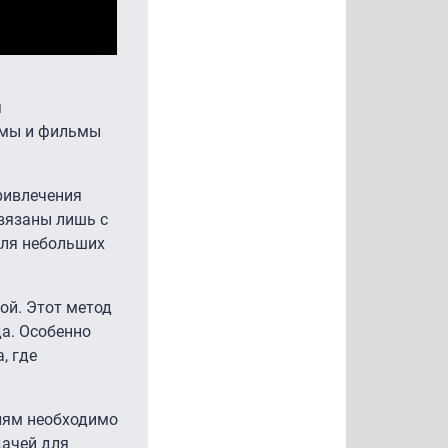
я
ммы и фильмы
ривлечения
вязаны лишь с
для небольших
ой. Этот метод
да. Особенно
, где
елям необходимо
дачей для