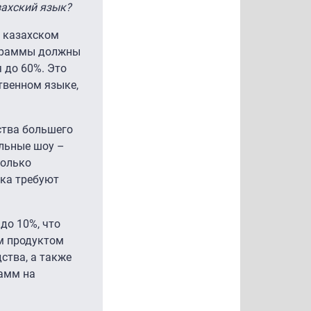
захский язык?
а казахском
ограммы должны
 до 60%. Это
твенном языке,
ства большего
ельные шоу –
только
ыка требуют
до 10%, что
м продуктом
ства, а также
амм на