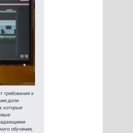
ит требования к
ние доли
, которые
овые
бладающими
ного обучения,