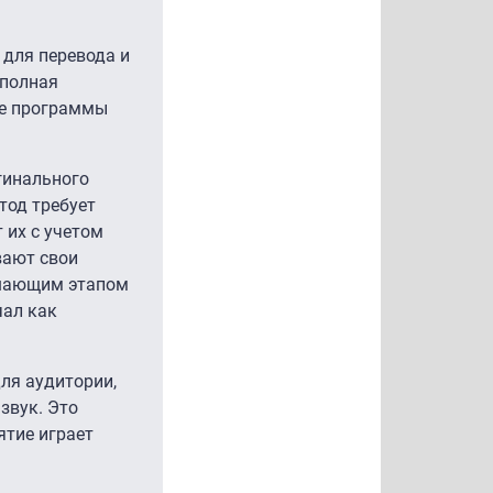
 для перевода и
 полная
ые программы
гинального
тод требует
 их с учетом
вают свои
ршающим этапом
чал как
ля аудитории,
звук. Это
ятие играет