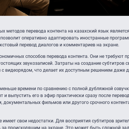
х методов перевода контента на казахский язык являетс
д позволит оперативно адаптировать иностранные програ
екстовый перевод диалогов и комментариев на экране.
ономичных способов перевода контента. Они не требуют п
остоящих звукозаписей. Затраты на создание субтитров с
й с видеорядом, что делает их доступным решением даже 
 меньше времени по сравнению с полной дубляжной озвучк
т и выпустить его в эфир практически сразу после перево
, документальных фильмов или другого срочного контента
 имеет свои недостатки. Для восприятия субтитров зрит
ь за происходящим на экране. Это может быть сложной за