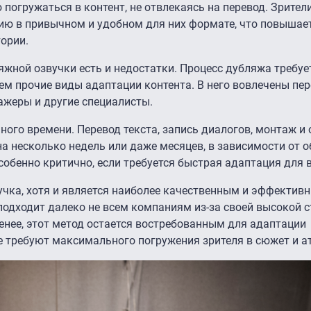
погружаться в контент, не отвлекаясь на перевод. Зрител
ю в привычном и удобном для них формате, что повышае
ории.
яжной озвучки есть и недостатки. Процесс дубляжа требуе
м прочие виды адаптации контента. В него вовлечены пер
ажеры и другие специалисты.
ого времени. Перевод текста, запись диалогов, монтаж и
на несколько недель или даже месяцев, в зависимости от 
собенно критично, если требуется быстрая адаптация для 
учка, хотя и является наиболее качественным и эффектив
 подходит далеко не всем компаниям из-за своей высокой 
енее, этот метод остается востребованным для адаптации
 требуют максимального погружения зрителя в сюжет и а