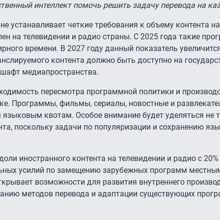
сственный интеллект помочь решить задачу перевода на ка
ане устанавливает четкие требования к объему контента н
ен на телевидении и радио страны. С 2025 года такие пр
ирного времени. В 2027 году данный показатель увеличится
ранслируемого контента должно быть доступно на государс
дшафт медиапространства.
ходимость пересмотра программной политики и производ
ке. Программы, фильмы, сериалы, новостные и развлекат
м языковым квотам. Особое внимание будет уделяться не 
ента, поскольку задачи по популяризации и сохранению яз
доли иностранного контента на телевидении и радио с 20% 
льных усилий по замещению зарубежных программ местны
ткрывает возможности для развития внутреннего производ
ванию методов перевода и адаптации существующих прогр