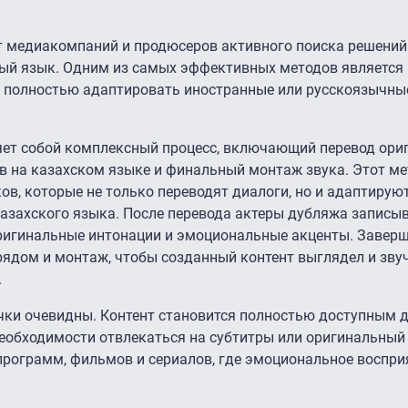
т медиакомпаний и продюсеров активного поиска решений
ый язык. Одним из самых эффективных методов является
т полностью адаптировать иностранные или русскоязычн
ет собой комплексный процесс, включающий перевод ори
ов на казахском языке и финальный монтаж звука. Этот ме
в, которые не только переводят диалоги, но и адаптируют
казахского языка. После перевода актеры дубляжа записы
 оригинальные интонации и эмоциональные акценты. Заве
рядом и монтаж, чтобы созданный контент выглядел и зву
.
ки очевидны. Контент становится полностью доступным д
еобходимости отвлекаться на субтитры или оригинальный 
рограмм, фильмов и сериалов, где эмоциональное воспри