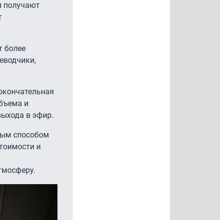
и получают
т
т более
еводчики,
 окончательная
объема и
выхода в эфир.
ным способом
стоимости и
тмосферу.