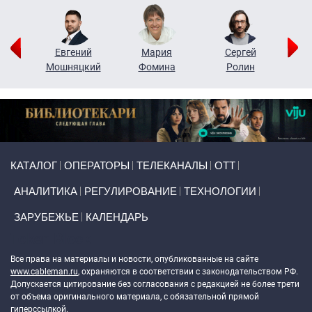
ор
Евгений
Мария
Сергей
Н
ко
Мошняцкий
Фомина
Ролин
Primary links
КАТАЛОГ
ОПЕРАТОРЫ
ТЕЛЕКАНАЛЫ
ОТТ
АНАЛИТИКА
РЕГУЛИРОВАНИЕ
ТЕХНОЛОГИИ
ЗАРУБЕЖЬЕ
КАЛЕНДАРЬ
Token Block
Все права на материалы и новости, опубликованные на сайте
www.cableman.ru
, охраняются в соответствии с законодательством РФ.
Допускается цитирование без согласования с редакцией не более трети
от объема оригинального материала, с обязательной прямой
гиперссылкой.