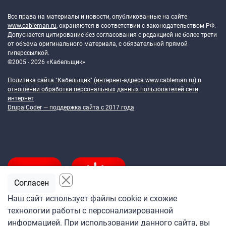
Token Block
Все права на материалы и новости, опубликованные на сайте
www.cableman.ru
, охраняются в соответствии с законодательством РФ.
Допускается цитирование без согласования с редакцией не более трети
от объема оригинального материала, с обязательной прямой
гиперссылкой.
©2005 - 2026 «Кабельщик»
Политика сайта "Кабельщик" (интернет-адреса
www.cableman.ru
) в
отношении обработки персональных данных пользователей сети
интернет
DrupalCoder — поддержка сайта c 2017 года
Согласен
Наш сайт использует файлы cookie и схожие
технологии работы с персонализированной
Подпишитесь
информацией. При использовании данного сайта, вы