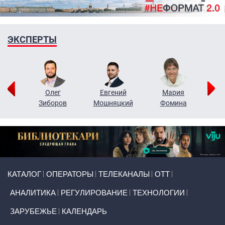
ЭКСПЕРТЫ
рий
Олег
Евгений
Мария
н
Зиборов
Мошняцкий
Фомина
Primary links
КАТАЛОГ
ОПЕРАТОРЫ
ТЕЛЕКАНАЛЫ
ОТТ
АНАЛИТИКА
РЕГУЛИРОВАНИЕ
ТЕХНОЛОГИИ
ЗАРУБЕЖЬЕ
КАЛЕНДАРЬ