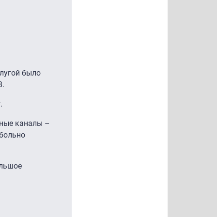
слугой было
В.
т.
ьные каналы –
 больно
ольшое