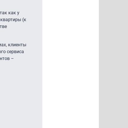
так как у
квартиры (к
тве
мах, клиенты
ого сервиса
нтов –