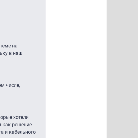
теме на
ьку в наш
ом числе,
торые хотели
м как решение
а и кабельного