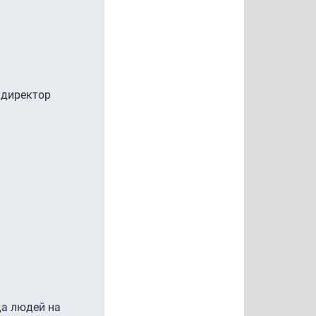
 директор
да людей на