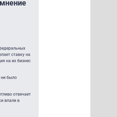
 мнение
 федеральных
елает ставку на
ия на их бизнес
 ни было
етливо отвечает
ки впали в