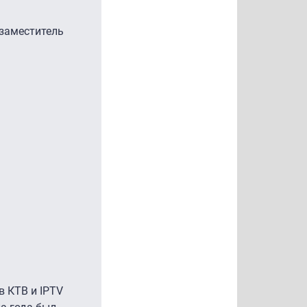
 заместитель
в КТВ и IPTV