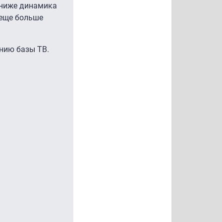
 ниже динамика
 еще больше
ению базы ТВ.