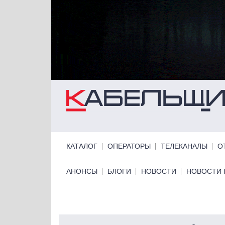
Перейти к основному содержанию
Primary links
КАТАЛОГ
ОПЕРАТОРЫ
ТЕЛЕКАНАЛЫ
О
Primary links bottom
АНОНСЫ
БЛОГИ
НОВОСТИ
НОВОСТИ 