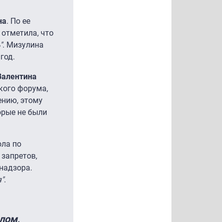
на
. По ее
 отметила, что
"
. Мизулина
год.
Валентина
кого форума,
ению, этому
орые не были
ола по
 запретов,
надзора.
"
.
лом,