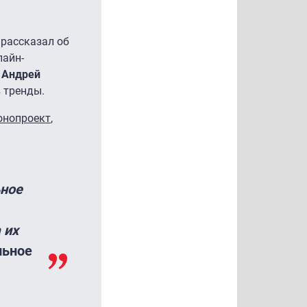
 рассказал об
лайн-
Н
Андрей
в тренды.
онопроект
,
ьное
 их
льное