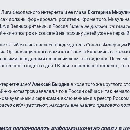
Лига безопасного интернета и ее глава
Екатерина Мизули
исах должны формировать родители. Кроме того, Мизулина
ША и Великобритании, и Россия
"здесь не должна отставать
н-кинотеатров и соцсетей на психику детей уже не первый 
нце октября высказалась председатель Совета Федерации
ния Организационного комитета Совета Евразийского женс
венными передачами
на российском телевидении. По ее мн
вственного кодекса для ТВ или специальных каналов, кот
нтернет-видео"
Алексей Бырдин
в ходе того же круглого ст
н-кинотеатров заявлял, что в России сейчас и так немало
иовизуальными сервисами, включенными в реестр Роском
расно себя чувствуют, находясь вне нашего правового поля
имся регулировать информационную среду в це