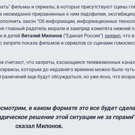
овать" фильмы и сериалы, в которых присутствуют сцены г
же неожиданно приравненных к ним педофилии, эксгибицио
дополнить закон "Об информации, информационных техноло
ня главный радетель морали и зампред комитета нижней 
н и детей
Виталий Милонов
("Единая Россия")
заявил
, что 
о запрете показа фильмов и сериалов со сценами гомосек
е считают, что запреты, касающиеся телевизионных канал
 сервисы, которым до недавнего времени можно было чуть
раничений еще будут обсуждаться, но уже ясно, что возр
осмотрим, в каком формате это все будет сдела
идическое решение этой ситуации не за горами
сказал Милонов.