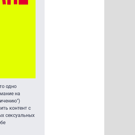
то одно
имание на
ичению")
ить контент с
ых сексуальных
ебе