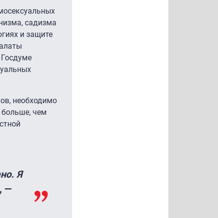
омосексуальных
низма, садизма
гиях и защите
палаты
в Госдуме
суальных
ов, необходимо
 больше, чем
астной
но. Я
", —