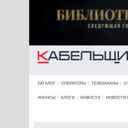
Перейти к основному содержанию
Primary links
КАТАЛОГ
ОПЕРАТОРЫ
ТЕЛЕКАНАЛЫ
О
Primary links bottom
АНОНСЫ
БЛОГИ
НОВОСТИ
НОВОСТИ 