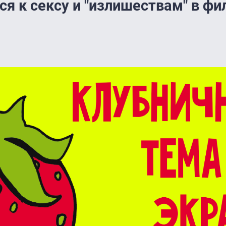
ся к сексу и "излишествам" в фи