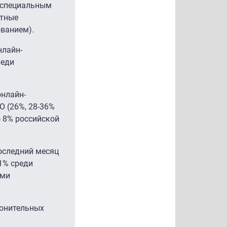
м специальным
стные
ванием).
нлайн-
реди
онлайн-
О (26%, 28-36%
о 8% российской
оследний месяц
1% среди
ыми
понительных