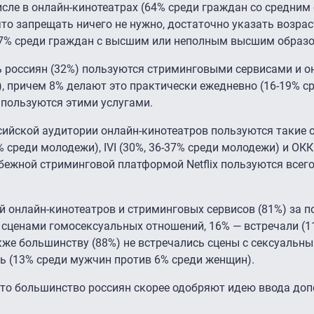
числе в онлайн-кинотеатрах (64% среди граждан со средни
что запрещать ничего не нужно, достаточно указать возра
47% среди граждан с высшим или неполным высшим образо
ть россиян (32%) пользуются стриминговыми сервисами и о
, причем 8% делают это практически ежедневно (16-19% с
 пользуются этими услугами.
ийской аудитории онлайн-кинотеатров пользуются такие 
% среди молодежи), IVI (30%, 36-37% среди молодежи) и ОКК
ежной стриминговой платформой Netflix пользуются всег
 онлайн-кинотеатров и стриминговых сервисов (81%) за п
 сценами гомосексуальных отношений, 16% — встречали (1
кже большинству (88%) не встречались сцены с сексуальн
ь (13% среди мужчин против 6% среди женщин).
 что большинство россиян скорее одобряют идею ввода до
.