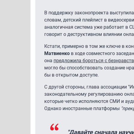
В поддержку законопроекта выступила 
словам, детский плейлист в видеосерв
аналогичная система уже работает в С
говорит о деструктивном влиянии онлай
Кстати, примерно в том же ключе в ко
Матвиенко
в ходе совместного заседа
она
предложила бороться с безнравст
могло бы способствовать создание нра
бы в открытом доступе.
С другой стороны, глава ассоциации "И
законодательному регулированию онлай
которые четко исполняются СМИ и ауд
Однако иностранные платформы
"прек
"Давайте сначала науч