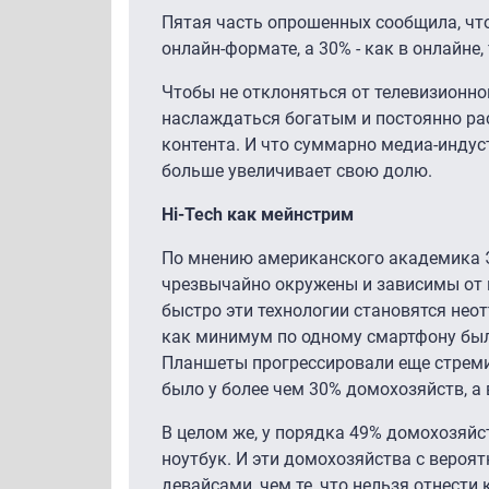
Пятая часть опрошенных сообщила, что
онлайн-формате, а 30% - как в онлайне,
Чтобы не отклоняться от телевизионно
наслаждаться богатым и постоянно р
контента. И что суммарно медиа-индус
больше увеличивает свою долю.
Hi-Tech как мейнстрим
По мнению американского академика Э
чрезвычайно окружены и зависимы от ц
быстро эти технологии становятся нео
как минимум по одному смартфону было
Планшеты прогрессировали еще стреми
было у более чем 30% домохозяйств, а в
В целом же, у порядка 49% домохозяйс
ноутбук. И эти домохозяйства с веро
девайсами, чем те, что нельзя отнест