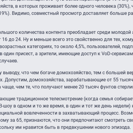
яйств, в которых проживает более одного человека (30%), ч
19%). Видимо, совместный просмотр доставляет больше ра
большого количества контента преобладает среди молодой 
 16 до 24. Ну и меньше всего это свойственно для тех, кому
 возрастных категориях, то около 4,5%, пользователей, под
 в один присест, а зрители, имеющие доступ к VoD-сервисам
случаев.
 выводу, что чем богаче домохозяйство, тем с большей в
х. Допустим, домохозяйства, зарабатывающие от 55 тыся
а чаще, чем те, что получают менее 20 тысяч фунтов стерли
ещающие традиционное телесмотрение (когда семья собирае
-шоу в одном и то же время, в один и тот же день недели
оциальной вовлеченности в захватывающий процесс. Возмо
 кому за 65, признаются, что они предпочитают смотреть 
скольку им нравится быть в предвкушении нового эпизода.