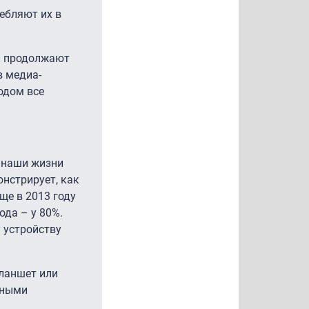
ебляют их в
ии продолжают
 медиа-
одом все
 наши жизни
нстрирует, как
ще в 2013 году
ода – у 80%.
 устройству
планшет или
рными