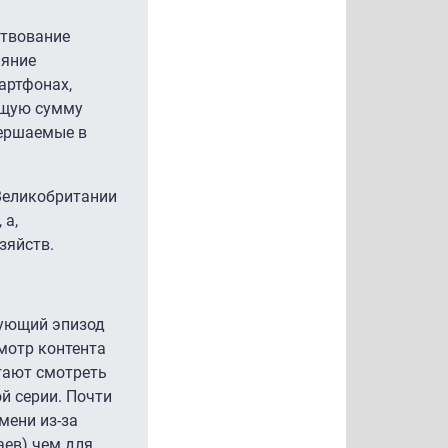
ствование
ияние
артфонах,
общую сумму
вершаемые в
Великобритании
 а,
зяйств.
дующий эпизод
смотр контента
тают смотреть
й серии. Почти
мени из-за
аев) чем для