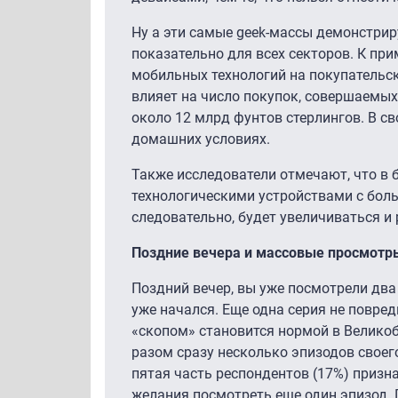
Ну а эти самые geek-массы демонстри
показательно для всех секторов. К при
мобильных технологий на покупательс
влияет на число покупок, совершаемых
около 12 млрд фунтов стерлингов. В 
домашних условиях.
Также исследователи отмечают, что в
технологическими устройствами с боль
следовательно, будет увеличиваться и
Поздние вечера и массовые просмотр
Поздний вечер, вы уже посмотрели дв
уже начался. Еще одна серия не повред
«скопом» становится нормой в Великоб
разом сразу несколько эпизодов свое
пятая часть респондентов (17%) призна
желания посмотреть еще один эпизод. 