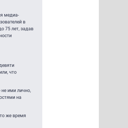
я медиа-
зователей в
о 75 лет, задав
ности
 девяти
или, что
 не ими лично,
востями на
 то же время
.