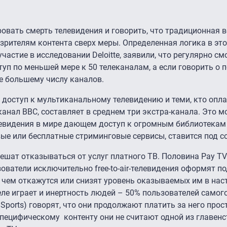
овать смерть телевидения и говорить, что традиционная 
зрителям контента сверх меры. Определенная логика в это
частие в исследовании Deloitte, заявили, что регулярно см
туп по меньшей мере к 50 телеканалам, а если говорить о 
 еще большему числу каналов.
 доступ к мультиканальному телевидению и теми, кто опл
анал BBC, составляет в среднем три экстра-канала. Это м
елевидения в мире дающем доступ к огромным библиотекам
ые или бесплатные стриминговые сервисы, ставится под с
пешат отказываться от услуг платного ТВ. Половина Pay T
ватели исключительно free-to-air-телевидения оформят по
 чем откажутся или снизят уровень оказываемых им в на
еле играет и инертность людей – 50% пользователей самог
Sports) говорят, что они продолжают платить за него прост
к специфическому контенту они не считают одной из главе