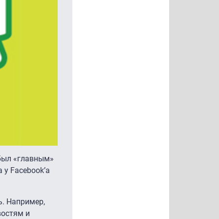
 был «главным»
 у Facebook’а
ь. Например,
востям и