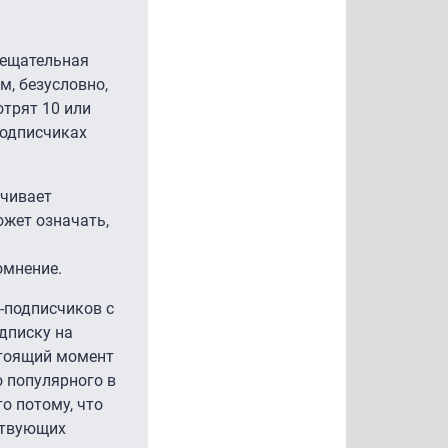
вещательная
м, безусловно,
отрят 10 или
подписчиках
ачивает
ожет означать,
омнение.
V-подписчиков с
дписку на
стоящий момент
о популярного в
о потому, что
нствующих