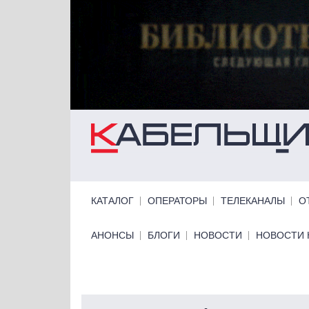
Перейти к основному содержанию
Primary links
КАТАЛОГ
ОПЕРАТОРЫ
ТЕЛЕКАНАЛЫ
О
Primary links bottom
АНОНСЫ
БЛОГИ
НОВОСТИ
НОВОСТИ 