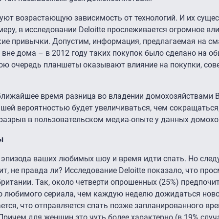
руют возрастающую зависимость от технологий. И их суще
меру, в исследовании Deloitte прослеживается огромное вл
кие привычки. Допустим, информация, предлагаемая на см
 вне дома – в 2012 году таких покупок было сделано на 
свою очередь планшеты оказывают влияние на покупки, со
 ближайшее время разница во владении домохозяйствами 
шей вероятностью будет увеличиваться, чем сокращаться,
 разрыв в пользовательском медиа-опыте у данных домохо
ы
а эпизода ваших любимых шоу и время идти спать. Но сле
ит, не правда ли? Исследование Deloitte показало, что про
ритании. Так, около четверти опрошенных (25%) предпочи
го любимого сериала, чем каждую неделю дожидаться ново
ется, что отправляется спать позже запланированного вре
Причем для женщин это чуть более характерно (в 19% случ