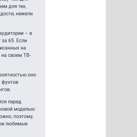
ем для тех,
дости, нежели
аудитории – в
 за 65. Если
писанных на
 на своем ТВ-
ероятностью оно
ч фунтов
нгов.
тся перед
) новой моделью
жно, поэтому,
свои любимые