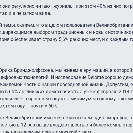
 они регулярно читают журналы, при этом 40% из них потр
 так и в печатном виде.
й темы, скажем, что в целом пользователи Великобритан
асширяющимся выбором традиционных и новых источников
трия обеспечивает страну 5,6% рабочих мест, и с каждым г
рика Бринджолфссона, мы живем в эру машин, в которой
ифровых технологий. И исследование Deloitte хорошо демо
тъемлемой частью нашей повседневной жизни. Допустим, е
 в 65% английских домохозяйств, а уже к февралю 2014 г
тельней – в прошлом году как минимум по одному такому
 этом году – почти у 60%.
тв Великобритании имеется не менее чем один смартфон, 
ятностью в 12 раз выше владеют шестью и более компьюте
и к так называемым geek-домохозяйствам.