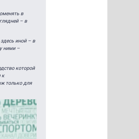
поменять в
глядней – в
здесь иной – в
у ними –
одство которой
 к
аж только для