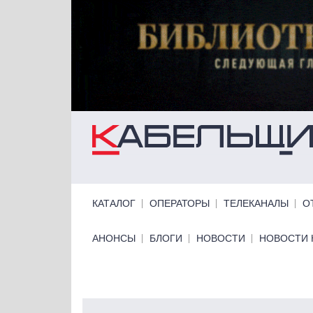
Перейти к основному содержанию
Primary links
КАТАЛОГ
ОПЕРАТОРЫ
ТЕЛЕКАНАЛЫ
О
Primary links bottom
АНОНСЫ
БЛОГИ
НОВОСТИ
НОВОСТИ 