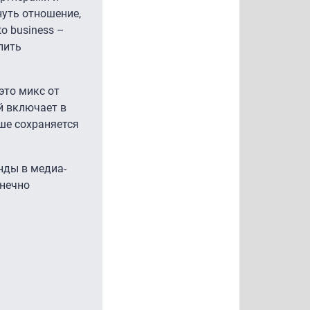
уть отношение,
o business –
лить
это микс от
й включает в
ше сохраняется
нды в медиа-
онечно