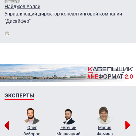
Найджел Уэлли
Управляющий директор консалтинговой компании
"Дисайфер"
ЭКСПЕРТЫ
рий
Олег
Евгений
Мария
н
Зиборов
Мошняцкий
Фомина