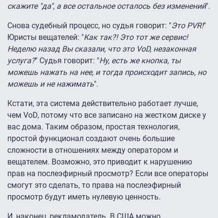
скажите "да", а все остальное осталось без изменений
".
Снова судебный процесс, но судья говорит: "
Это PVR!
"
Юристы вещателей: "
Как так?! Это тот же сервис!
Неделю назад Вы сказали, что это VoD, незаконная
услуга?
" Судья говорит: "
Ну, есть же кнопка, ты
можешь нажать на нее, и тогда происходит запись, но
можешь и не нажимать
".
Кстати, эта система действительно работает лучше,
чем VoD, потому что все записано на жестком диске у
вас дома. Таким образом, простая технология,
простой функционал создают очень большие
сложности в отношениях между оператором и
вещателем. Возможно, это приводит к нарушению
прав на послеэфирный просмотр? Если все операторы
смогут это сделать, то права на послеэфирный
просмотр будут иметь нулевую ценность.
И, наконец, рекламодатель. В США можно