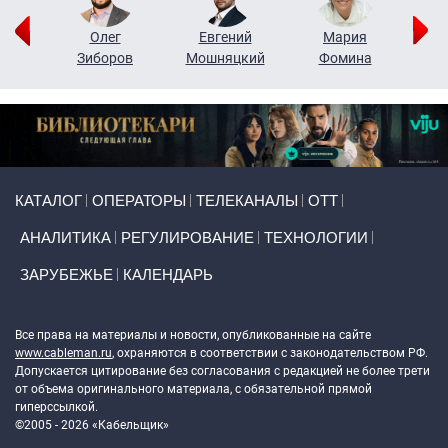
рий
Олег
Евгений
Мария
н
Зиборов
Мошняцкий
Фомина
Primary links
КАТАЛОГ
ОПЕРАТОРЫ
ТЕЛЕКАНАЛЫ
ОТТ
АНАЛИТИКА
РЕГУЛИРОВАНИЕ
ТЕХНОЛОГИИ
ЗАРУБЕЖЬЕ
КАЛЕНДАРЬ
Token Block
Все права на материалы и новости, опубликованные на сайте
www.cableman.ru
, охраняются в соответствии с законодательством РФ.
Допускается цитирование без согласования с редакцией не более трети
от объема оригинального материала, с обязательной прямой
гиперссылкой.
©2005 - 2026 «Кабельщик»