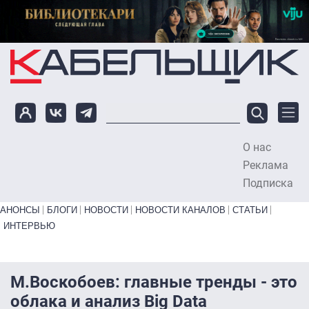
Перейти к основному содержанию
О нас
To
Реклама
Подписка
Primary links bottom
АНОНСЫ
БЛОГИ
НОВОСТИ
НОВОСТИ КАНАЛОВ
СТАТЬИ
ИНТЕРВЬЮ
М.Воскобоев: главные тренды - это
облака и анализ Big Data