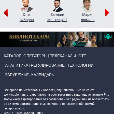
рий
Олег
Евгений
Мария
н
Зиборов
Мошняцкий
Фомина
Primary links
КАТАЛОГ
ОПЕРАТОРЫ
ТЕЛЕКАНАЛЫ
ОТТ
АНАЛИТИКА
РЕГУЛИРОВАНИЕ
ТЕХНОЛОГИИ
ЗАРУБЕЖЬЕ
КАЛЕНДАРЬ
Token Block
Все права на материалы и новости, опубликованные на сайте
www.cableman.ru
, охраняются в соответствии с законодательством РФ.
Допускается цитирование без согласования с редакцией не более трети
от объема оригинального материала, с обязательной прямой
гиперссылкой.
©2005 - 2026 «Кабельщик»