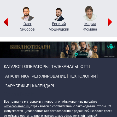
рий
Олег
Евгений
Мария
н
Зиборов
Мошняцкий
Фомина
Primary links
КАТАЛОГ
ОПЕРАТОРЫ
ТЕЛЕКАНАЛЫ
ОТТ
АНАЛИТИКА
РЕГУЛИРОВАНИЕ
ТЕХНОЛОГИИ
ЗАРУБЕЖЬЕ
КАЛЕНДАРЬ
Token Block
Все права на материалы и новости, опубликованные на сайте
www.cableman.ru
, охраняются в соответствии с законодательством РФ.
Допускается цитирование без согласования с редакцией не более трети
от объема оригинального материала, с обязательной прямой