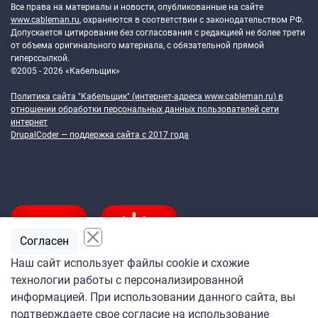
Все права на материалы и новости, опубликованные на сайте
www.cableman.ru
, охраняются в соответствии с законодательством РФ.
Допускается цитирование без согласования с редакцией не более трети
от объема оригинального материала, с обязательной прямой
гиперссылкой.
©2005 - 2026 «Кабельщик»
Политика сайта "Кабельщик" (интернет-адреса
www.cableman.ru
) в
отношении обработки персональных данных пользователей сети
интернет
DrupalCoder — поддержка сайта c 2017 года
Согласен
Наш сайт использует файлы cookie и схожие
технологии работы с персонализированной
Подпишитесь
информацией. При использовании данного сайта, вы
на ежедневную рассылку
подтверждаете свое согласие на использование