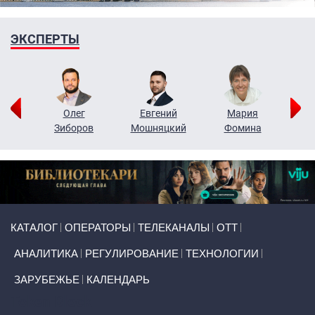
ЭКСПЕРТЫ
рий
Олег
Евгений
Мария
н
Зиборов
Мошняцкий
Фомина
Primary links
КАТАЛОГ
ОПЕРАТОРЫ
ТЕЛЕКАНАЛЫ
ОТТ
АНАЛИТИКА
РЕГУЛИРОВАНИЕ
ТЕХНОЛОГИИ
ЗАРУБЕЖЬЕ
КАЛЕНДАРЬ
Token Block