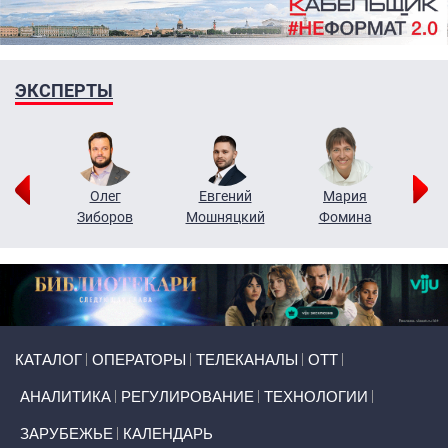
ЭКСПЕРТЫ
рий
Олег
Евгений
Мария
н
Зиборов
Мошняцкий
Фомина
Primary links
КАТАЛОГ
ОПЕРАТОРЫ
ТЕЛЕКАНАЛЫ
ОТТ
АНАЛИТИКА
РЕГУЛИРОВАНИЕ
ТЕХНОЛОГИИ
ЗАРУБЕЖЬЕ
КАЛЕНДАРЬ