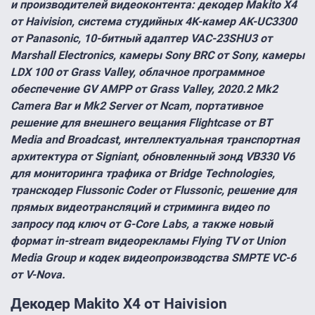
и производителей видеоконтента: декодер Makito X4
от Haivision, система студийных 4K-камер AK-UC3300
от Panasonic, 10-битный адаптер VAC-23SHU3 от
Marshall Electronics, камеры Sony BRC от Sony, камеры
LDX 100 от Grass Valley, облачное программное
обеспечение GV AMPP от Grass Valley, 2020.2 Mk2
Camera Bar и Mk2 Server от Ncam, портативное
решение для внешнего вещания Flightcase от BT
Media and Broadcast, интеллектуальная транспортная
архитектура от Signiant, обновленный зонд VB330 V6
для мониторинга трафика от Bridge Technologies,
транскодер Flussonic Coder от Flussonic, решение для
прямых видеотрансляций и стриминга видео по
запросу под ключ от G-Core Labs, а также новый
формат in-stream видеорекламы Flying TV от Union
Media Group и кодек видеопроизводства SMPTE VC-6
от V-Nova.
Декодер Makito X4 от Haivision