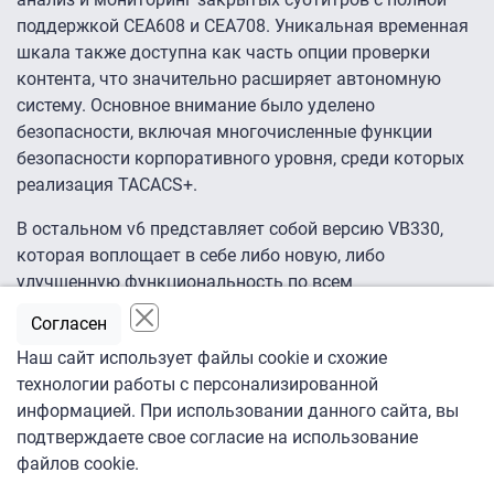
поддержкой CEA608 и CEA708. Уникальная временная
шкала также доступна как часть опции проверки
контента, что значительно расширяет автономную
систему. Основное внимание было уделено
безопасности, включая многочисленные функции
безопасности корпоративного уровня, среди которых
реализация TACACS+.
В остальном v6 представляет собой версию VB330,
которая воплощает в себе либо новую, либо
улучшенную функциональность по всем
направлениям. С точки зрения улучшенной функции, с
Согласен
двойной сетевой картой 10/25/40/50/100 Гбит/с для
Наш сайт использует файлы cookie и схожие
подключения к видеосети, v6 поддерживает
технологии работы с персонализированной
пропускную способность 20 гигабит, которая может
информацией. При использовании данного сайта, вы
быть повышена в полевых условиях до 50 гигабит.
подтверждаете свое согласие на использование
С точки зрения новых функций, v6 вводит элементы
файлов cookie.
QoS, в частности, через совершенно новую аналитику,