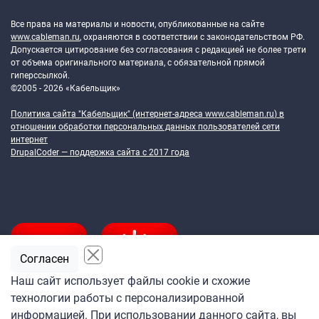
Token Block
Все права на материалы и новости, опубликованные на сайте
www.cableman.ru
, охраняются в соответствии с законодательством РФ.
Допускается цитирование без согласования с редакцией не более трети
от объема оригинального материала, с обязательной прямой
гиперссылкой.
©2005 - 2026 «Кабельщик»
Политика сайта "Кабельщик" (интернет-адреса
www.cableman.ru
) в
отношении обработки персональных данных пользователей сети
интернет
DrupalCoder — поддержка сайта c 2017 года
Согласен
Наш сайт использует файлы cookie и схожие
технологии работы с персонализированной
Подпишитесь
информацией. При использовании данного сайта, вы