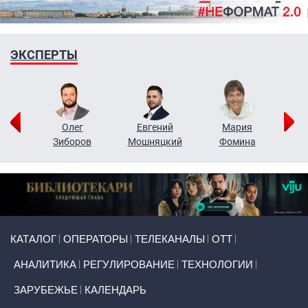
ЭКСПЕРТЫ
рий
Олег
Евгений
Мария
н
Зиборов
Мошняцкий
Фомина
Primary links
КАТАЛОГ
ОПЕРАТОРЫ
ТЕЛЕКАНАЛЫ
ОТТ
АНАЛИТИКА
РЕГУЛИРОВАНИЕ
ТЕХНОЛОГИИ
ЗАРУБЕЖЬЕ
КАЛЕНДАРЬ