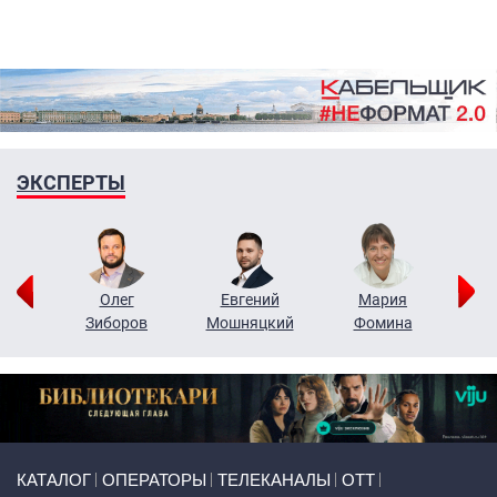
ЭКСПЕРТЫ
рий
Олег
Евгений
Мария
н
Зиборов
Мошняцкий
Фомина
Primary links
КАТАЛОГ
ОПЕРАТОРЫ
ТЕЛЕКАНАЛЫ
ОТТ