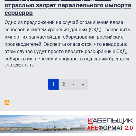
отраслью запрет параллельного импорта
серверов
Одно из предложений на случай ограничения ввоза
серверов и систем хранения данных (СХД) - разрешить
импорт их запчастей для оборудования российских
производителей. Эксперты опасаются, что вендоры в
этом случае будут просто ввозить разобранные СХД,
собирать их в России и продавать под своим брендом.
04.07.2023 13:15
Нумерация страниц
Текущая страница
Page
Следующая страница
Последняя страница
1
2
›
»