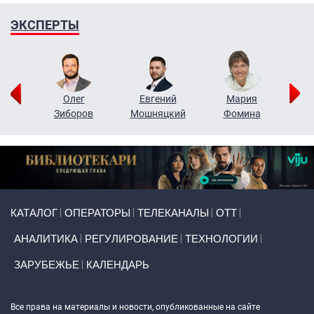
ЭКСПЕРТЫ
рий
Олег
Евгений
Мария
н
Зиборов
Мошняцкий
Фомина
Primary links
КАТАЛОГ
ОПЕРАТОРЫ
ТЕЛЕКАНАЛЫ
ОТТ
АНАЛИТИКА
РЕГУЛИРОВАНИЕ
ТЕХНОЛОГИИ
ЗАРУБЕЖЬЕ
КАЛЕНДАРЬ
Token Block
Все права на материалы и новости, опубликованные на сайте