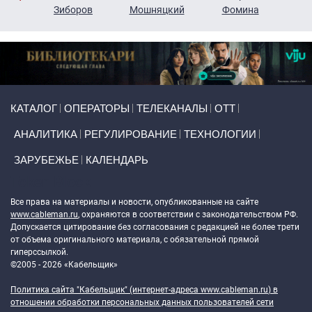
н
Зиборов
Мошняцкий
Фомина
Primary links
КАТАЛОГ
ОПЕРАТОРЫ
ТЕЛЕКАНАЛЫ
ОТТ
АНАЛИТИКА
РЕГУЛИРОВАНИЕ
ТЕХНОЛОГИИ
ЗАРУБЕЖЬЕ
КАЛЕНДАРЬ
Token Block
Все права на материалы и новости, опубликованные на сайте
www.cableman.ru
, охраняются в соответствии с законодательством РФ.
Допускается цитирование без согласования с редакцией не более трети
от объема оригинального материала, с обязательной прямой
гиперссылкой.
©2005 - 2026 «Кабельщик»
Политика сайта "Кабельщик" (интернет-адреса
www.cableman.ru
) в
отношении обработки персональных данных пользователей сети