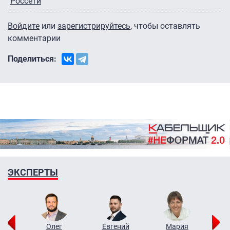
Россети
Войдите
или
зарегистрируйтесь
, чтобы оставлять
комментарии
Поделиться:
ЭКСПЕРТЫ
рий
Олег
Евгений
Мария