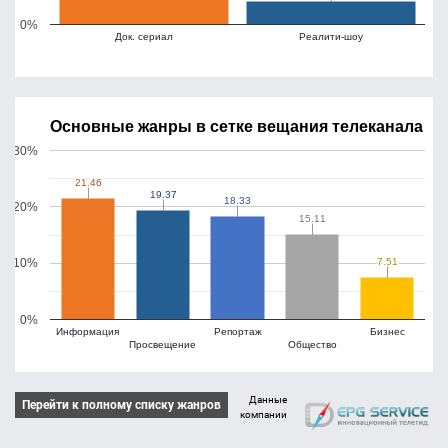
0%
Док. сериал
Реалити-шоу
Основные жанры в сетке вещания телеканала
30%
21.46
21.46
19.37
19.37
18.33
18.33
20%
15.11
15.11
7.51
7.51
10%
0%
Информация
Репортаж
Бизнес
Просвещение
Общество
Данные
Перейти к полному списку жанров
компании