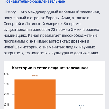
Познавательно-развлекательные
History — это международный кабельный телеканал,
популярный в странах Европы, Азии, а также в
Северной и Латинской Америке. За время
существования завоевал 23 премии Эмми в разных
номинациях. Канал предлагает высокобюджетные
программы о значимых артефактах древней и
новейшей истории, о знаменитых людях, научных
открытиях, технологиях и культурных достижениях.
Категории в сетке вещания телеканала
100%
86.66
86.66
75%
50%
25%
13.34
13.34