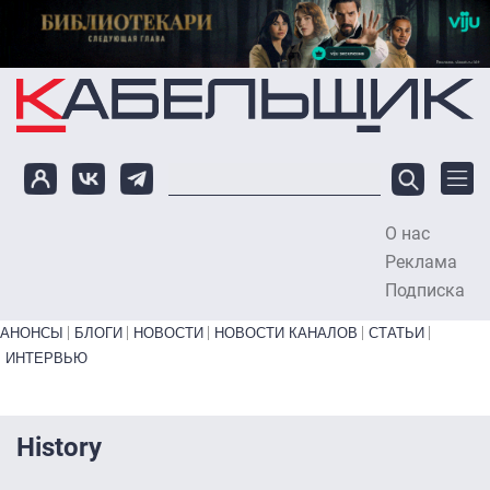
Перейти к основному содержанию
О нас
To
Реклама
Подписка
Primary links bottom
АНОНСЫ
БЛОГИ
НОВОСТИ
НОВОСТИ КАНАЛОВ
СТАТЬИ
ИНТЕРВЬЮ
History