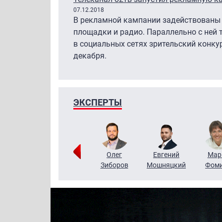
07.12.2018
В рекламной кампании задействованы 
площадки и радио. Параллельно с ней т
в социальных сетях зрительский конку
декабря.
ЭКСПЕРТЫ
Тимур
Григорий
Олег
Евгений
Мар
Чудутов
Кузин
Зиборов
Мошняцкий
Фом