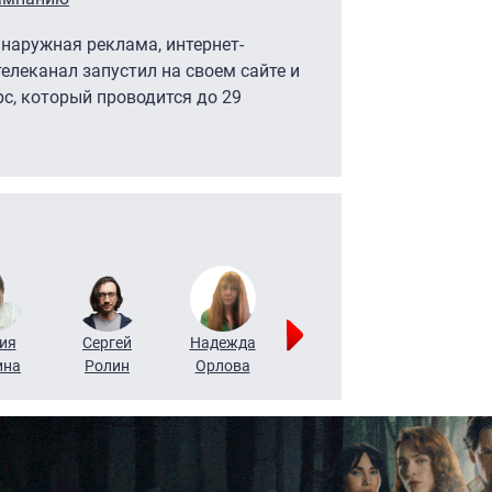
наружная реклама, интернет-
елеканал запустил на своем сайте и
рс, который проводится до 29
ия
Сергей
Надежда
Мария
Алексей
ина
Ролин
Орлова
Щербаль
Леонтьев