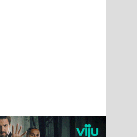
Татьяна
Тимур
Григорий
Олег
Воронова
Чудутов
Кузин
Зиборов