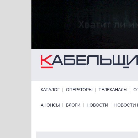
Перейти к основному содержанию
Primary links
КАТАЛОГ
ОПЕРАТОРЫ
ТЕЛЕКАНАЛЫ
О
Primary links bottom
АНОНСЫ
БЛОГИ
НОВОСТИ
НОВОСТИ 