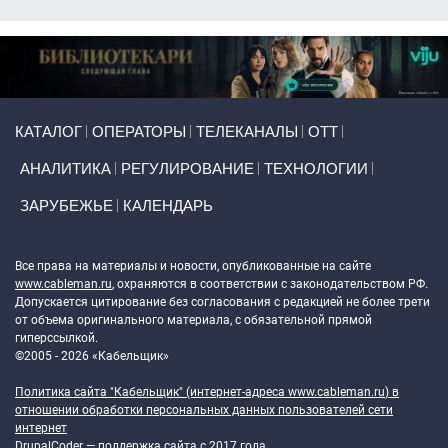
Primary links
КАТАЛОГ
ОПЕРАТОРЫ
ТЕЛЕКАНАЛЫ
ОТТ
АНАЛИТИКА
РЕГУЛИРОВАНИЕ
ТЕХНОЛОГИИ
ЗАРУБЕЖЬЕ
КАЛЕНДАРЬ
Token Block
Все права на материалы и новости, опубликованные на сайте
www.cableman.ru
, охраняются в соответствии с законодательством РФ.
Допускается цитирование без согласования с редакцией не более трети
от объема оригинального материала, с обязательной прямой
гиперссылкой.
©2005 - 2026 «Кабельщик»
Политика сайта "Кабельщик" (интернет-адреса
www.cableman.ru
) в
отношении обработки персональных данных пользователей сети
интернет
DrupalCoder — поддержка сайта c 2017 года