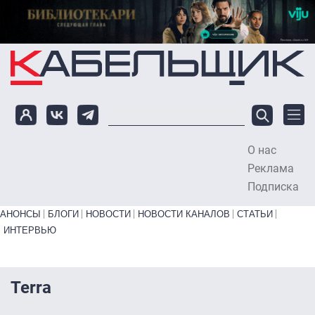
Перейти к основному содержанию
О нас
To
Реклама
Подписка
Primary links bottom
АНОНСЫ
БЛОГИ
НОВОСТИ
НОВОСТИ КАНАЛОВ
СТАТЬИ
ИНТЕРВЬЮ
Terra