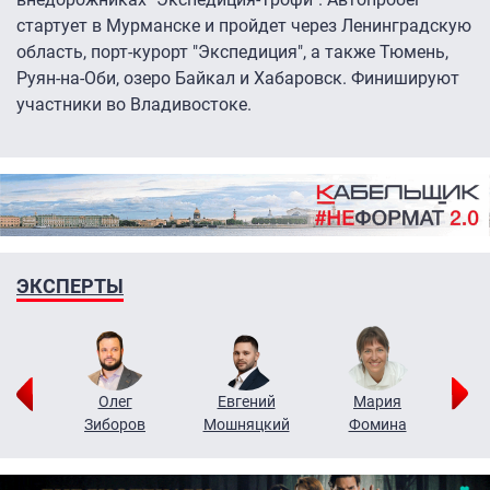
стартует в Мурманске и пройдет через Ленинградскую
область, порт-курорт "Экспедиция", а также Тюмень,
Руян-на-Оби, озеро Байкал и Хабаровск. Финишируют
участники во Владивостоке.
ЭКСПЕРТЫ
рий
Олег
Евгений
Мария
н
Зиборов
Мошняцкий
Фомина