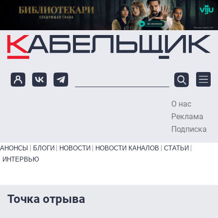
Перейти к основному содержанию
О нас
To
Реклама
Подписка
Primary links bottom
АНОНСЫ
БЛОГИ
НОВОСТИ
НОВОСТИ КАНАЛОВ
СТАТЬИ
ИНТЕРВЬЮ
Точка отрыва