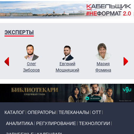
ЭКСПЕРТЫ
рий
Олег
Евгений
Мария
н
Зиборов
Мошняцкий
Фомина
Primary links
КАТАЛОГ
ОПЕРАТОРЫ
ТЕЛЕКАНАЛЫ
ОТТ
АНАЛИТИКА
РЕГУЛИРОВАНИЕ
ТЕХНОЛОГИИ