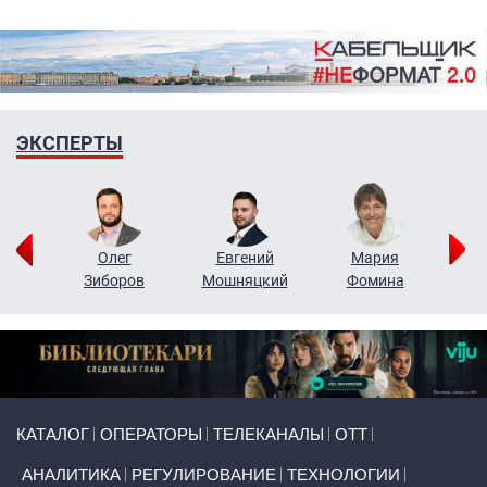
ЭКСПЕРТЫ
рий
Олег
Евгений
Мария
н
Зиборов
Мошняцкий
Фомина
Primary links
КАТАЛОГ
ОПЕРАТОРЫ
ТЕЛЕКАНАЛЫ
ОТТ
АНАЛИТИКА
РЕГУЛИРОВАНИЕ
ТЕХНОЛОГИИ