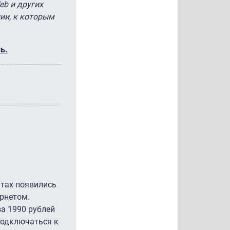
eb и других
нии, к которым
ь.
нтах появились
рнетом.
а 1990 рублей
 подключаться к