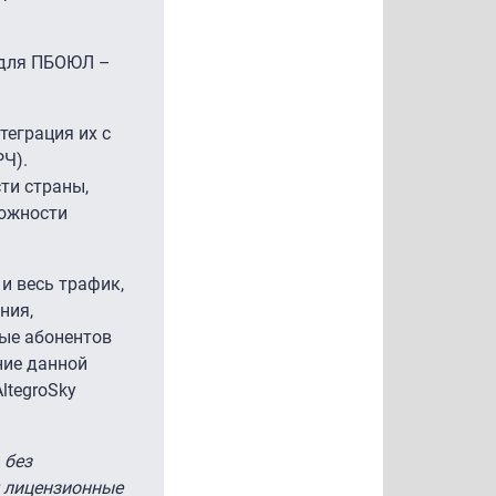
, для ПБОЮЛ –
теграция их с
Ч).
ти страны,
можности
и весь трафик,
ния,
ные абонентов
ние данной
ltegroSky
 без
т лицензионные