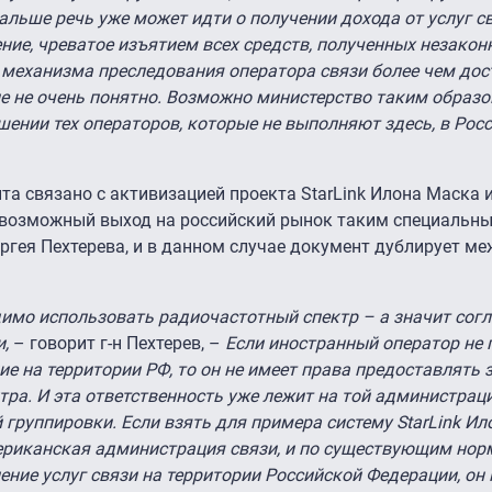
Дальше речь уже может идти о получении дохода от услуг с
ение, чреватое изъятием всех средств, полученных незакон
 механизма преследования оператора связи более чем дос
е не очень понятно. Возможно министерство таким образо
шении тех операторов, которые не выполняют здесь, в Рос
а связано с активизацией проекта StarLink Илона Маска 
о возможный выход на российский рынок таким специальн
ргея Пехтерева, и в данном случае документ дублирует м
димо использовать радиочастотный спектр – а значит согл
и,
– говорит г-н Пехтерев, –
Если иностранный оператор не 
ие на территории РФ, то он не имеет права предоставлять з
ра. И эта ответственность уже лежит на той администраци
группировки. Если взять для примера систему StarLink Ил
ериканская администрация связи, и по существующим норм
ение услуг связи на территории Российской Федерации, он