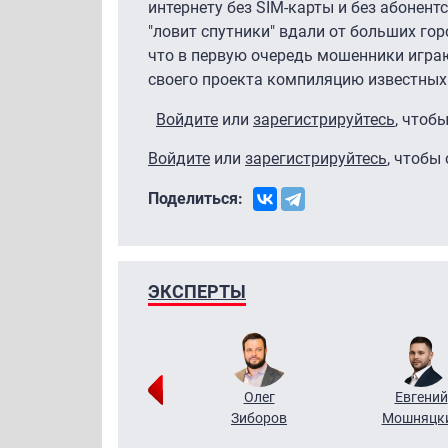
интернету без SIM-карты и без абонент
"ловит спутники" вдали от больших гор
что в первую очередь мошенники игра
своего проекта компиляцию известных
Войдите
или
зарегистрируйтесь
, чтоб
Войдите
или
зарегистрируйтесь
, чтобы
Поделиться:
ЭКСПЕРТЫ
Григорий
Олег
Евгений
Кузин
Зиборов
Мошняцк