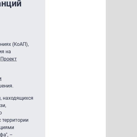
анций
иях (КоАП),
ия на
.
Проект
м
шения.
и, находящихся
зи,
о
с территории
нциями
фа", –