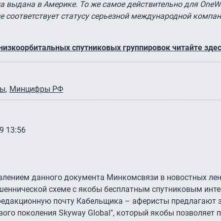
ла выдана в Америке. То же самое действительно для OneW
 не соответствует статусу серьезной международной компа
низкоорбитальных спутниковых группировок читайте здес
ры
Минцифры РФ
9 13:56
оявлением данного документа Минкомсвязи в новостных ле
шеннической схеме с якобы бесплатным спутниковым инте
редакционную почту Кабельщика – аферисты предлагают з
 нового поколения Skyway Global", который якобы позволяет