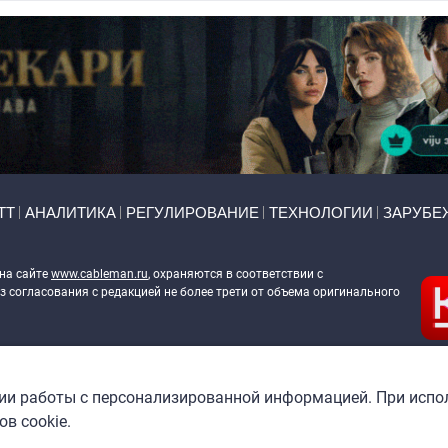
ТТ
АНАЛИТИКА
РЕГУЛИРОВАНИЕ
ТЕХНОЛОГИИ
ЗАРУБЕ
 на сайте
www.cableman.ru
, охраняются в соответствии с
 согласования с редакцией не более трети от объема оригинального
ableman.ru
) в отношении обработки персональных данных
гии работы с персонализированной информацией. При испо
в cookie.