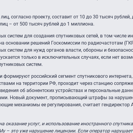
иц, согласно проекту, составит от 10 до 30 тысяч рублей
лиц – от 500 тысяч рублей до 1 миллиона.
х систем для создания спутниковых сетей, в том числе ин
а основании решений Госкомиссии по радиочастотам (ГКР
х систем для нужд органов власти, обороны и безопаснос
ускается только в исключительных случаях, если нет воз
путниковых систем.
 формируют российский сегмент спутникового интернета, 
вами на территории РФ, проходит через станцию сопряже
сведения об абонентских устройствах и персональные дан
рами. Новый документ, прописывающий штрафы за наруше
ющие механизмы ее регулирования, считает гендиректор A
на оказание услуг, и использование иностранного спутника
у – это уже нарушение лицензии. Если оператор нарушае