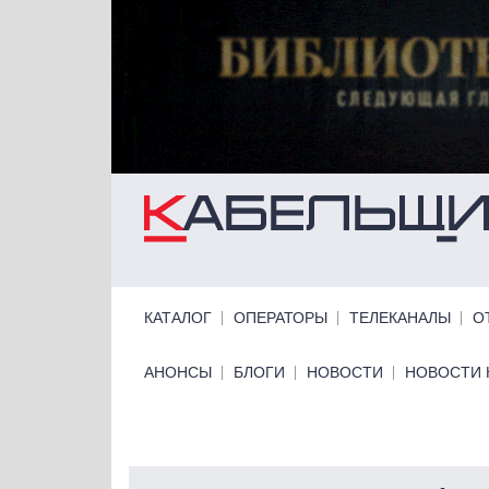
Перейти к основному содержанию
Primary links
КАТАЛОГ
ОПЕРАТОРЫ
ТЕЛЕКАНАЛЫ
О
Primary links bottom
АНОНСЫ
БЛОГИ
НОВОСТИ
НОВОСТИ 