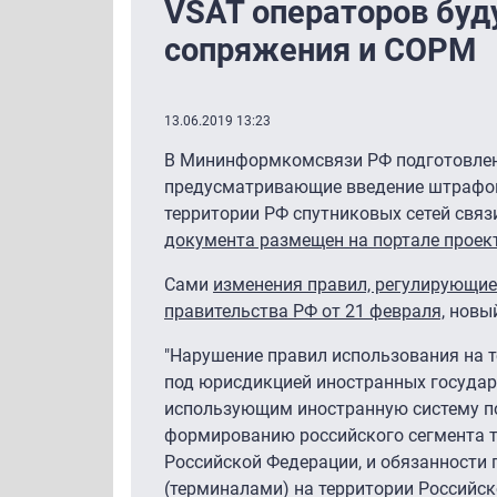
VSAT операторов буд
сопряжения и СОРМ
13.06.2019 13:23
В Мининформкомсвязи РФ подготовлен
предусматривающие введение штрафов 
территории РФ спутниковых сетей связ
документа размещен на портале проек
Сами
изменения правил, регулирующие
правительства РФ от 21 февраля,
новый
"Нарушение правил использования на т
под юрисдикцией иностранных государс
использующим иностранную систему по
формированию российского сегмента т
Российской Федерации, и обязанности
(терминалами) на территории Российск