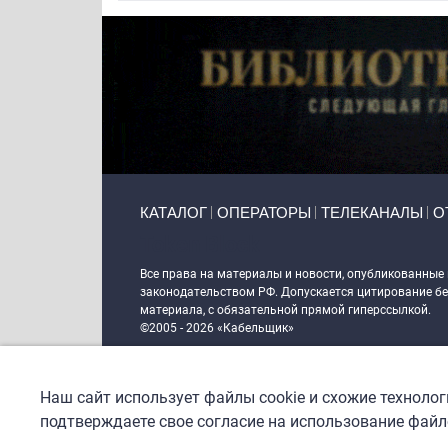
Primary links
КАТАЛОГ
ОПЕРАТОРЫ
ТЕЛЕКАНАЛЫ
О
Token Block
Все права на материалы и новости, опубликованные
законодательством РФ. Допускается цитирование без
материала, с обязательной прямой гиперссылкой.
©2005 - 2026 «Кабельщик»
Политика сайта "Кабельщик" (интернет-адреса
www.c
пользователей сети интернет
Наш сайт использует файлы cookie и схожие техноло
DrupalCoder — поддержка сайта c 2017 года
подтверждаете свое согласие на использование файло