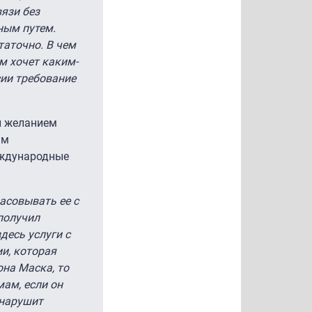
вязи без
ным путем.
таточно. В чем
м хочет каким-
сии требование
и желанием
ым
еждународные
асовывать ее с
получил
десь услуги с
и, которая
она Маска, то
ам, если он
 нарушит