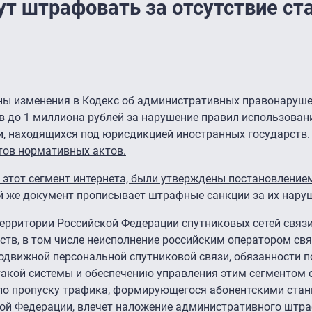
ут штрафовать за отсутствие ст
ы изменения в Кодекс об административных правонарушен
до 1 миллиона рублей за нарушение правил использован
и, находящихся под юрисдикцией иностранных государств
тов нормативных актов.
 этот сегмент интернета, были утверждены постановление
 же документ прописывает штрафные санкции за их нару
ерритории Российской Федерации спутниковых сетей связ
тв, в том числе неисполнение российским оператором свя
движной персональной спутниковой связи, обязанности п
акой системы и обеспечению управления этим сегментом 
 по пропуску трафика, формирующегося абонентскими ста
ой Федерации, влечет наложение административного штра