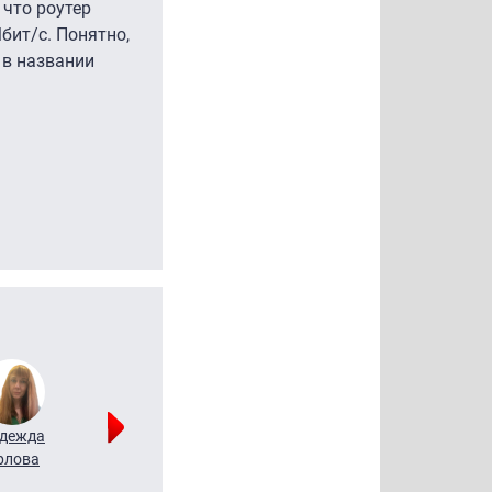
 что роутер
бит/с. Понятно,
 в названии
дежда
Мария
Алексей
рлова
Щербаль
Леонтьев