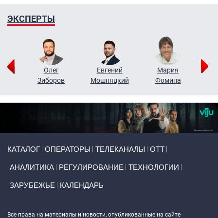
ЭКСПЕРТЫ
рий
Олег
Евгений
Мария
н
Зиборов
Мошняцкий
Фомина
Primary links
КАТАЛОГ
ОПЕРАТОРЫ
ТЕЛЕКАНАЛЫ
ОТТ
АНАЛИТИКА
РЕГУЛИРОВАНИЕ
ТЕХНОЛОГИИ
ЗАРУБЕЖЬЕ
КАЛЕНДАРЬ
Token Block
Все права на материалы и новости, опубликованные на сайте