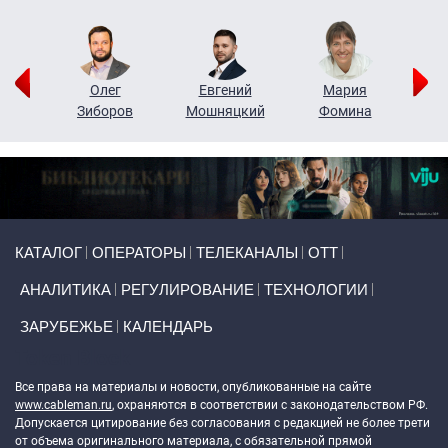
рий
Олег
Евгений
Мария
н
Зиборов
Мошняцкий
Фомина
Primary links
КАТАЛОГ
ОПЕРАТОРЫ
ТЕЛЕКАНАЛЫ
ОТТ
АНАЛИТИКА
РЕГУЛИРОВАНИЕ
ТЕХНОЛОГИИ
ЗАРУБЕЖЬЕ
КАЛЕНДАРЬ
Token Block
Все права на материалы и новости, опубликованные на сайте
www.cableman.ru
, охраняются в соответствии с законодательством РФ.
Допускается цитирование без согласования с редакцией не более трети
от объема оригинального материала, с обязательной прямой