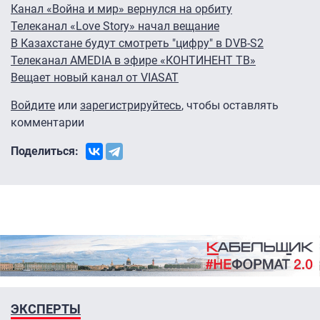
Канал «Война и мир» вернулся на орбиту
Телеканал «Love Story» начал вещание
В Казахстане будут смотреть "цифру" в DVB-S2
Телеканал AMEDIA в эфире «КОНТИНЕНТ ТВ»
Вещает новый канал от VIASAT
Войдите
или
зарегистрируйтесь
, чтобы оставлять
комментарии
Поделиться:
ЭКСПЕРТЫ