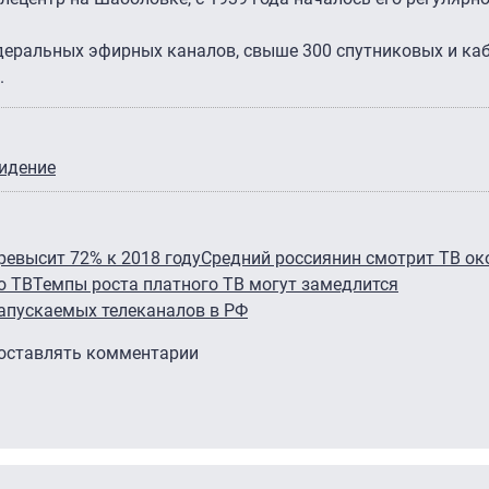
едеральных эфирных каналов, свыше 300 спутниковых и ка
.
видение
ревысит 72% к 2018 году
Средний россиянин смотрит ТВ око
о ТВ
Темпы роста платного ТВ могут замедлится
апускаемых телеканалов в РФ
 оставлять комментарии