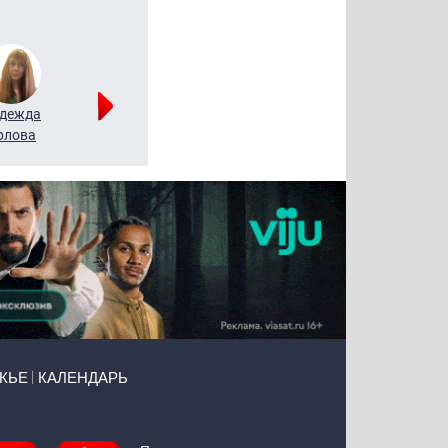
дежда
Мария
Алексей
рлова
Щербаль
Леонтьев
ЖЬЕ
КАЛЕНДАРЬ