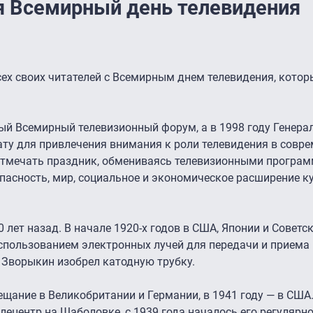
я Всемирный день телевидения
ех своих читателей с Всемирным днем телевидения, котор
рвый Всемирный телевизионный форум, а в 1998 году Генера
ту для привлечения внимания к роли телевидения в совр
отмечать праздник, обмениваясь телевизионными програм
пасность, мир, социальное и экономическое расширение к
 лет назад. В начале 1920-х годов в США, Японии и Совет
спользованием электронных лучей для передачи и приема
р Зворыкин изобрел катодную трубку.
ещание в Великобритании и Германии, в 1941 году — в США.
лецентр на Шаболовке, с 1939 года началось его регулярн