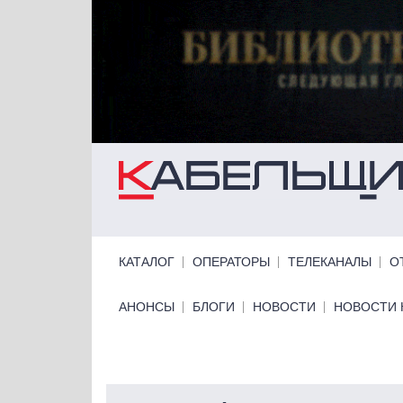
Перейти к основному содержанию
Primary links
КАТАЛОГ
ОПЕРАТОРЫ
ТЕЛЕКАНАЛЫ
О
Primary links bottom
АНОНСЫ
БЛОГИ
НОВОСТИ
НОВОСТИ 