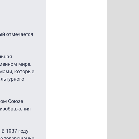
ый отмечается
льная
еменном мире.
мами, которые
ультурного
ском Союзе
 изображения
 В 1937 году
ое телевещание.