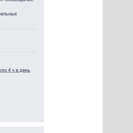
бельных
ло 4 ч в день