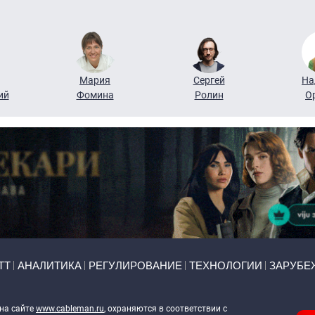
Мария
Сергей
На
ий
Фомина
Ролин
О
ТТ
АНАЛИТИКА
РЕГУЛИРОВАНИЕ
ТЕХНОЛОГИИ
ЗАРУБЕ
 на сайте
www.cableman.ru
, охраняются в соответствии с