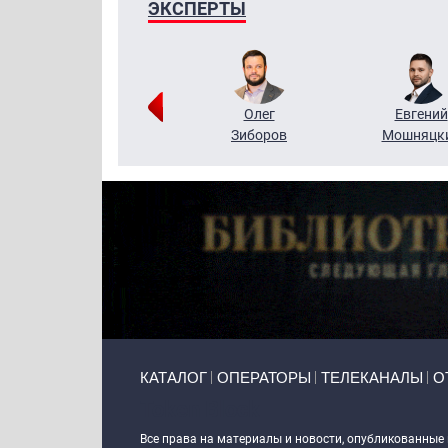
ЭКСПЕРТЫ
Григорий
Олег
Евгений
Кузин
Зиборов
Мошняцк
Primary links
КАТАЛОГ
ОПЕРАТОРЫ
ТЕЛЕКАНАЛЫ
О
Token Block
Все права на материалы и новости, опубликованные