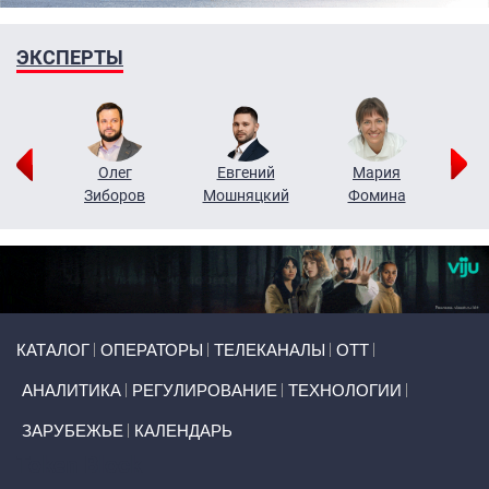
ЭКСПЕРТЫ
рий
Олег
Евгений
Мария
н
Зиборов
Мошняцкий
Фомина
Primary links
КАТАЛОГ
ОПЕРАТОРЫ
ТЕЛЕКАНАЛЫ
ОТТ
АНАЛИТИКА
РЕГУЛИРОВАНИЕ
ТЕХНОЛОГИИ
ЗАРУБЕЖЬЕ
КАЛЕНДАРЬ
Token Block