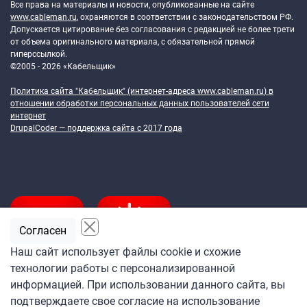
Все права на материалы и новости, опубликованные на сайте
www.cableman.ru
, охраняются в соответствии с законодательством РФ.
Допускается цитирование без согласования с редакцией не более трети
от объема оригинального материала, с обязательной прямой
гиперссылкой.
©2005 - 2026 «Кабельщик»
Политика сайта "Кабельщик" (интернет-адреса
www.cableman.ru
) в
отношении обработки персональных данных пользователей сети
интернет
DrupalCoder — поддержка сайта c 2017 года
Согласен
Наш сайт использует файлы cookie и схожие
технологии работы с персонализированной
Подпишитесь
информацией. При использовании данного сайта, вы
на ежедневную рассылку
подтверждаете свое согласие на использование