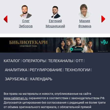
рий
Олег
Евгений
Мария
н
Зиборов
Мошняцкий
Фомина
Primary links
КАТАЛОГ
ОПЕРАТОРЫ
ТЕЛЕКАНАЛЫ
ОТТ
АНАЛИТИКА
РЕГУЛИРОВАНИЕ
ТЕХНОЛОГИИ
ЗАРУБЕЖЬЕ
КАЛЕНДАРЬ
Token Block
Все права на материалы и новости, опубликованные на сайте
www.cableman.ru
, охраняются в соответствии с законодательством РФ.
Допускается цитирование без согласования с редакцией не более трети
от объема оригинального материала, с обязательной прямой