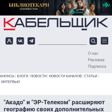
Перейти к основному содержанию
О нас
To
Реклама
Подписка
Primary links bottom
АНОНСЫ
БЛОГИ
НОВОСТИ
НОВОСТИ КАНАЛОВ
СТАТЬИ
ИНТЕРВЬЮ
"Акадо" и "ЭР-Телеком" расширяют
географию своих дополнительных