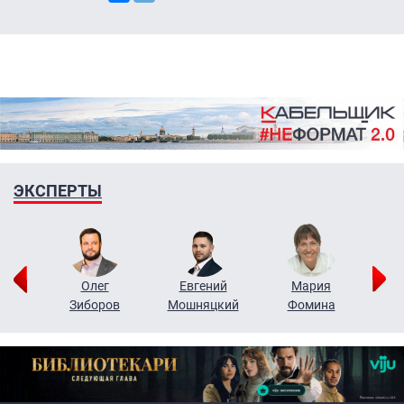
ЭКСПЕРТЫ
рий
Олег
Евгений
Мария
н
Зиборов
Мошняцкий
Фомина